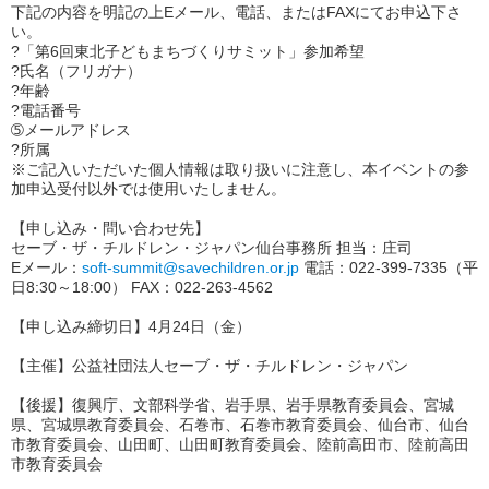
下記の内容を明記の上Eメール、電話、またはFAXにてお申込下さ
い。
?「第6回東北子どもまちづくりサミット」参加希望
?氏名（フリガナ）
?年齢
?電話番号
➄メールアドレス
?所属
※ご記入いただいた個人情報は取り扱いに注意し、本イベントの参
加申込受付以外では使用いたしません。
【申し込み・問い合わせ先】
セーブ・ザ・チルドレン・ジャパン仙台事務所 担当：庄司
Eメール：
soft-summit@savechildren.or.jp
電話：022-399-7335（平
日8:30～18:00） FAX：022-263-4562
【申し込み締切日】4月24日（金）
【主催】公益社団法人セーブ・ザ・チルドレン・ジャパン
【後援】復興庁、文部科学省、岩手県、岩手県教育委員会、宮城
県、宮城県教育委員会、石巻市、石巻市教育委員会、仙台市、仙台
市教育委員会、山田町、山田町教育委員会、陸前高田市、陸前高田
市教育委員会