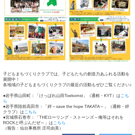
子どもまちづくりクラブでは、子どもたちの創造力あふれる活動を
展開中！
各地域の子どもまちづくりクラブの最近の活動もぜひご覧ください♪
●岩手県山田町：「けっぱれ山田Toekomst」（通称・KYT）は
こち
ら
●岩手県陸前高田市：「絆～save the hope TAKATA～」（通称・絆
クラブ）は
こちら
●宮城県石巻市：「THEローリング・ストーンズ～俺等はそれを
ROCKと呼ぶんだぜ～」は
こちら
（報告：仙台事務所 庄司由美）