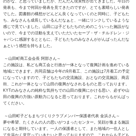
のかな、と思っていましたが、だんだん現実性が出てきました。今日の
発表も、今まで何回か発表を見てきたのですが、とても素晴らしい発表
でした。図書館の構想がどんどん良くなっていくのと同時に、子どもた
ち、みなさんも成長しているんだなぁと、一緒にリンクしているような
感じで見ていました。山田には子どもたちのためのこういった施設がな
いので、今までの活動を支えていただいたセーブ・ザ・チルドレン・ジ
ャパンに感謝するとともに、子どもたちのみなさんががんばったんだな
ぁという感想を持ちました。
～山田町商工会会長 阿部さん～
この施設は、私ども商工会と行政が一体となって復興計画を進めている
地域にできます。共同店舗は今年の
9
月着工、この施設は
7
月着工の予定
になっていますので、子どもたちの交流施設、おとなの交流施設、商店
街、これが一体となって山田の復興がなされるものと思っております。
KYT
のみなさんの純粋な気持ちでの山田の復興にかける思い、必ずや山
田の復興の力強い原動力になると思っております。これからもがんばっ
てください。
～山田町子どもまちづくりクラブメンバー保護者代表 金浜さん～
夢や希望、たくさんの人の思いがつまったセンター。笑顔が集まる施設
になると期待しています。一人の保護者として、また地域の一住人とし
て生温かく見守っていきたいと思っておりますので、これからも子ども