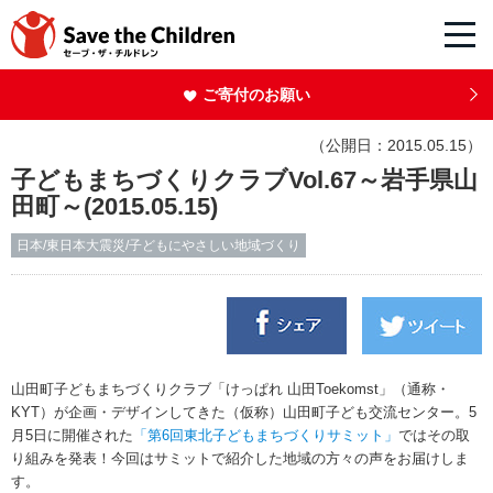
ご寄付のお願い
（公開日：2015.05.15）
子どもまちづくりクラブVol.67～岩手県山
田町～(2015.05.15)
日本/東日本大震災/子どもにやさしい地域づくり
山田町子どもまちづくりクラブ「けっぱれ 山田
Toekomst
」（通称・
KYT
）が企画・デザインしてきた（仮称）山田町子ども交流センター。
5
月
5
日に開催された
「第
6
回東北子どもまちづくりサミット」
ではその取
り組みを発表！今回はサミットで紹介した地域の方々の声をお届けしま
す。