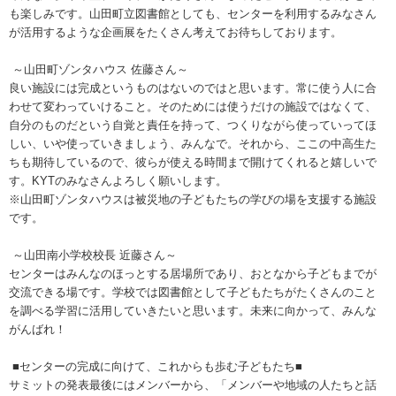
も楽しみです。山田町立図書館としても、センターを利用するみなさん
が活用するような企画展をたくさん考えてお待ちしております。
～山田町ゾンタハウス 佐藤さん～
良い施設には完成というものはないのではと思います。常に使う人に合
わせて変わっていけること。そのためには使うだけの施設ではなくて、
自分のものだという自覚と責任を持って、つくりながら使っていってほ
しい、いや使っていきましょう、みんなで。それから、ここの中高生た
ちも期待しているので、彼らが使える時間まで開けてくれると嬉しいで
す。
KYT
のみなさんよろしく願いします。
※山田町ゾンタハウスは被災地の子どもたちの学びの場を支援する施設
です。
～山田南小学校校長 近藤さん～
センターはみんなのほっとする居場所であり、おとなから子どもまでが
交流できる場です。学校では図書館として子どもたちがたくさんのこと
を調べる学習に活用していきたいと思います。未来に向かって、みんな
がんばれ！
■センターの完成に向けて、これからも歩む子どもたち■
サミットの発表最後にはメンバーから、「メンバーや地域の人たちと話