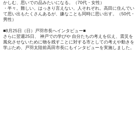
かしむ、思いでの品みたいになる。（70代・女性）
・半々。難しい。はっきり言えない。人それぞれ。高田に住んでい
て思い出もたくさんあるが、嫌なことも同時に思い出す。（50代・
男性）
■8月25日（日）戸羽市長へインタビュー■
さらに翌週25日、 神戸での学びや 自分たちの考えを伝え、震災を
風化させないために物を残すことに対する市としての考えや動きを
学ぶため、戸羽太陸前高田市長にもインタビューを実施しました。