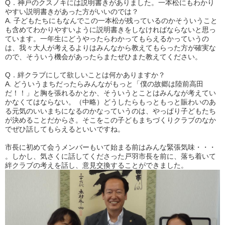
Q．神戸のクスノキには説明書きがありました。一本松にもわかり
やすい説明書きがあった方がいいのでは？
A. 子どもたちにもなんでこの一本松が残っているのかそういうこと
も含めてわかりやすいように説明書きをしなければならないと思っ
ています。一年生にどうやったらわかってもらえるかっていうの
は、我々大人が考えるよりはみんなから教えてもらった方が確実な
ので、そういう機会があったらまたぜひまた教えてください。
Q．絆クラブにして欲しいことは何かありますか？
A. どういうまちだったらみんながもっと「僕の故郷は陸前高田
だ！！」と胸を張れるかとか、そういうとことはみんなが考えてい
かなくてはならない。（中略）どうしたらもっともっと賑わいのあ
る元気のいいまちになるのかなっていうのは、やっぱり子どもたち
が決めることだからさ。そこをこの子どもまちづくりクラブのなか
でぜひ話してもらえるといいですね。
市長に初めて会うメンバーもいて始まる前はみんな緊張気味・・・
。しかし、気さくに話してくださった戸羽市長を前に、落ち着いて
絆クラブの考えを話し、意見交換することができました。