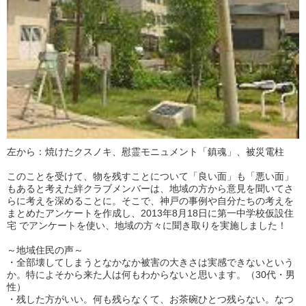
左から：焼けたクスノキ、慰霊モニュメント「鎮魂」、被災電柱
このことを受けて、物を残すことについて「良い面」も「悪い面」
もあると考えた絆クラブメンバーは、地域の方から意見を聞いてさ
らに考えを深めることに。そこで、神戸の事例や自分たちの考えを
まとめたアンケートを作成し、2013年8月18日に第一中学校仮設住
宅 でアンケートを使い、地域の方々に聞き取りを実施しました！
～地域住民の声～
・全部壊してしまうとなかなか被害の大きさは実感できないという
か。特によそから来た人は何もわからないと思います。（30代・男
性）
・残した方がいい。何も残らなくて、お茶碗ひとつ残らない。なつ