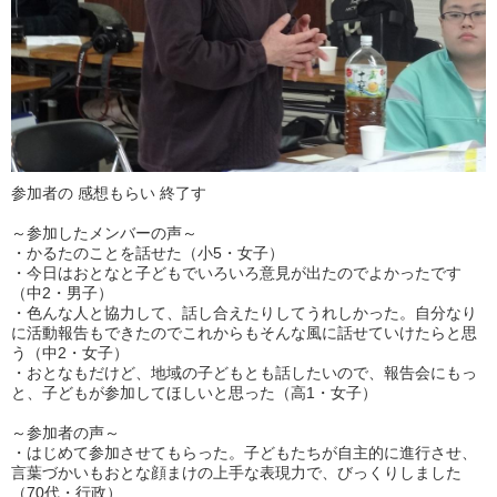
参加者の 感想もらい 終了す
～参加したメンバーの声～
・かるたのことを話せた（小5・女子）
・今日はおとなと子どもでいろいろ意見が出たのでよかったです
（中2・男子）
・色んな人と協力して、話し合えたりしてうれしかった。自分なり
に活動報告もできたのでこれからもそんな風に話せていけたらと思
う（中2・女子）
・おとなもだけど、地域の子どもとも話したいので、報告会にもっ
と、子どもが参加してほしいと思った（高1・女子）
～参加者の声～
・はじめて参加させてもらった。子どもたちが自主的に進行させ、
言葉づかいもおとな顔まけの上手な表現力で、びっくりしました
（70代・行政）