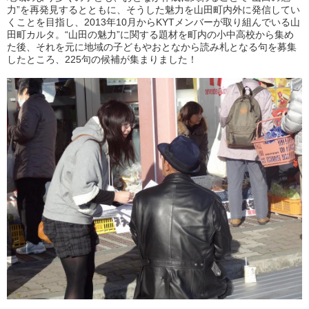
力”を再発見するとともに、そうした魅力を山田町内外に発信してい
くことを目指し、2013年10月からKYTメンバーが取り組んでいる山
田町カルタ。“山田の魅力”に関する題材を町内の小中高校から集め
た後、それを元に地域の子どもやおとなから読み札となる句を募集
したところ、225句の候補が集まりました！