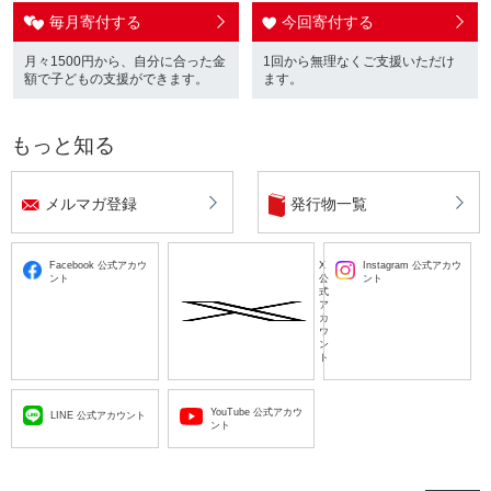
毎月寄付する
今回寄付する
月々1500円から、自分に合った金
1回から無理なくご支援いただけ
額で子どもの支援ができます。
ます。
もっと知る
メルマガ登録
発行物一覧
Facebook 公式アカウ
X
Instagram 公式アカウ
ント
公
ント
式
ア
カ
ウ
ン
ト
YouTube 公式アカウ
LINE 公式アカウント
ント