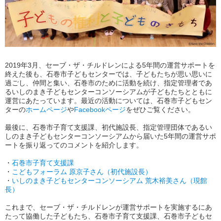
2019年3月、セーブ・ザ・チルドレンによる5年間の運営サポートを
終えた後も、石巻市子どもセンターでは、子どもたちが思い思いに
過ごし、仲間と集い、石巻市のために活動を続け、指定管理者であ
るいしのまき子どもセンターコンソーシアムが子どもたちとともに
運営にあたっています。最近の活動については、石巻市子どもセン
ターの
ホームページ
や
Facebookページ
をぜひご覧ください。
最後に、石巻市子育て支援課、初代施設長、指定管理団体であるい
しのまき子どもセンターコンソーシアムから届いた5年間の運営サポ
ートを振り返ってのコメントを紹介します。
・
石巻市子育て支援課
・
こどもフォーラム 原京子さん（初代施設長）
・
いしのまき子どもセンターコンソーシアム 荒木裕美さん（現館
長）
これまで、セーブ・ザ・チルドレンが運営サポートを実施するにあ
たって協働した子どもたち、石巻市子育て支援課、石巻市子どもセ