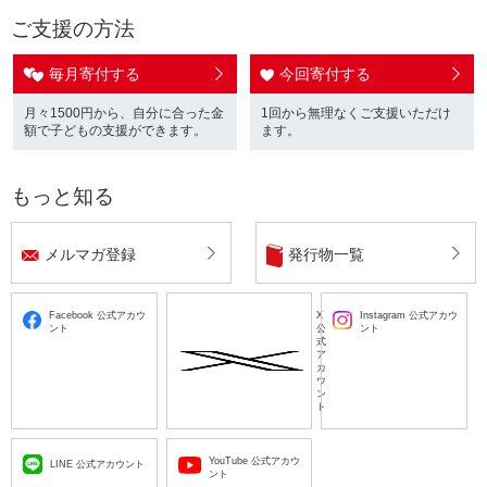
ご支援の方法
毎月寄付する
今回寄付する
月々1500円から、自分に合った金
1回から無理なくご支援いただけ
額で子どもの支援ができます。
ます。
もっと知る
メルマガ登録
発行物一覧
Facebook 公式アカウ
X
Instagram 公式アカウ
ント
公
ント
式
ア
カ
ウ
ン
ト
YouTube 公式アカウ
LINE 公式アカウント
ント