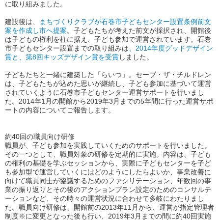
に取り組みました。
建設後は、
まちづくりクラブが石巻市子どもセンター設置条例前文
案を作成し市へ提案
。子どもたちが考えた前文が採択され、開館後
は子どもの権利を柱に据え、子ども参加で運営されています。石巻
市子どもセンター設置までの取り組みは
、2014年度グッドデザイン
賞と、第8回キッズデザイン賞を受賞
しました。
子どもたちと一緒に建築した「らいつ」。セーブ・ザ・チルドレン
は、子どもたちが込めた思いが継続し、子ども参加に基づいて運営
されていくように石巻市子どもセンター運営サポートを行いまし
た。2014年1月の開館から2019年3月までの5年間に行った運営サポ
ートの内容についてご報告します。
約40回の職員向け研修
職員が、子ども参加を実践していくためのサポートを行いました。
その一つとして、職員対象の研修を定期的に実施。内容は、子ども
の権利の基礎を学ぶセッションから、実際に子どもセンターを子ど
も参加型で運営していくにはどのようにしたらよいか、事業改善に
向けて職員同士が協議するためのファシリテーション、年数回の事
業の振り返りとその後のアクションプラン設定のためのコンサルテ
ーションなど、その時々の運営状況に合わせて多岐にわたりまし
た。職員向け研修は、開館前の2013年11月から、運営が指定管理者
制度※に変更となった後も行い、2019年3月までの間に約40回実施