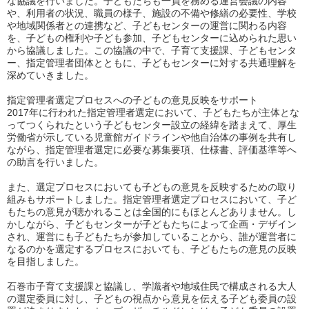
な協議を行いました。子どもたちも一員を務める運営会議の内容
や、利用者の状況、職員の様子、施設の不備や修繕の必要性、学校
や地域関係者との連携など、子どもセンターの運営に関わる内容
を、子どもの権利や子ども参加、子どもセンターに込められた思い
から協議しました。この協議の中で、子育て支援課、子どもセンタ
ー、指定管理者団体とともに、子どもセンターに対する共通理解を
深めていきました。
指定管理者選定プロセスへの子どもの意見反映をサポート
2017年に行われた指定管理者選定において、子どもたちが主体とな
ってつくられたという子どもセンター設立の経緯を踏まえて、厚生
労働省が示している児童館ガイドラインや他自治体の事例を共有し
ながら、指定管理者選定に必要な募集要項、仕様書、評価基準等へ
の助言を行いました。
また、選定プロセスにおいても子どもの意見を反映するための取り
組みもサポートしました。指定管理者選定プロセスにおいて、子ど
もたちの意見が聴かれることは全国的にもほとんどありません。し
かしながら、子どもセンターが子どもたちによって企画・デザイン
され、運営にも子どもたちが参加していることから、誰が運営者に
なるのかを選定するプロセスにおいても、子どもたちの意見の反映
を目指しました。
石巻市子育て支援課と協議し、学識者や地域住民で構成される大人
の選定委員に対し、子どもの視点から意見を伝える子ども委員の設