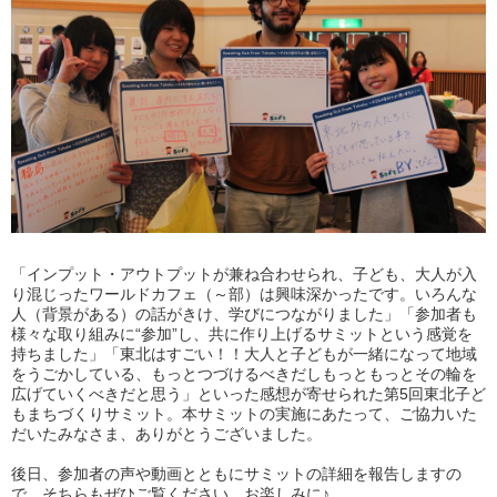
「インプット・アウトプットが兼ね合わせられ、子ども、大人が入
り混じったワールドカフェ（～部）は興味深かったです。いろんな
人（背景がある）の話がきけ、学びにつながりました」「参加者も
様々な取り組みに“参加”し、共に作り上げるサミットという感覚を
持ちました」「東北はすごい！！大人と子どもが一緒になって地域
をうごかしている、もっとつづけるべきだしもっともっとその輪を
広げていくべきだと思う」といった感想が寄せられた第5回東北子ど
もまちづくりサミット。本サミットの実施にあたって、ご協力いた
だいたみなさま、ありがとうございました。
後日、参加者の声や動画とともにサミットの詳細を報告しますの
で、そちらもぜひご覧ください。お楽しみに♪