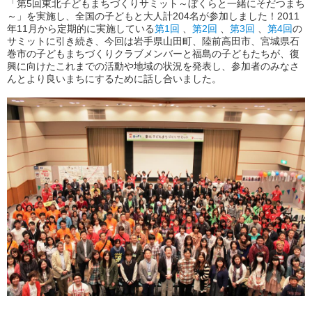
「第5回東北子どもまちづくりサミット～ぼくらと一緒にそだつまち
～」を実施し、全国の子どもと大人計204名が参加しました！2011
年11月から定期的に実施している
第1回
、
第2回
、
第3回
、
第4回
の
サミットに引き続き、今回は岩手県山田町、陸前高田市、宮城県石
巻市の子どもまちづくりクラブメンバーと福島の子どもたちが、復
興に向けたこれまでの活動や地域の状況を発表し、参加者のみなさ
んとより良いまちにするために話し合いました。