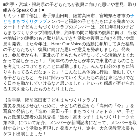
■岩手・宮城・福島県の子どもたちが復興に向けた思いや意見、取り
組みをSpeak Out！■
サミット前半部は、岩手県山田町、陸前高田市、宮城県石巻市の
子
どもまちづくりクラブ
メンバーと福島の子どもたちによる発表でス
タート！子どもまちづくりクラブのメンバーは、2011年6月の子ど
もまちづくりクラブ開始以来、約3年の間に地域の復興に向け、行政
や地域との連携のもと取り組んできた活動や復興に向ける思いや意
見を発表。また今年は、Hear Our Voiceの活動に参加してきた福島
の子どもたちが、復興に向けた思いや意見を発表しました。発表
は、参加者からも「東北の子どもたちが行なっている活動がよくわ
かって楽しかった！」「同年代の子たちが本気で東北のまちのこと
を考えてぶつけてきたことに感動しました。みんな自分のまちに誇
りをもってるんだなぁ～と」「こんなに具体的に行動、活動してい
る子どもたちと、それに関わっていく大人たちの姿は東北だけでな
く日本を動かしていけるなと思いました」といった感想が寄せられ
る工夫を凝らしたものとなりました。
【岩手県・陸前高田市子どもまちづくりクラブ】
震災を風化させないために、子どもの視点から「高田の『今』」を
写真で発信した「進め！高田っ子！まちづくりフォト☆」や、子ど
もと政策決定者の意見交換「進め！高田っ子！まちづくりトーク☆
第2弾」について紹介。メンバーが新聞記者になって、メンバーを取
材するという活動を再現した発表となり、途中、大久保教育次長も
ゲスト出演しました！