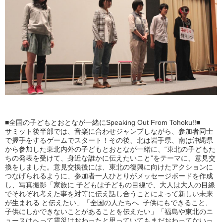
■全国の子どもとおとなが一緒にSpeaking Out From Tohoku!!■
サミット後半部では、音楽に合わせジャンプしながら、参加者同士
で握手をするゲームでスタート！その後、北は岩手県、南は沖縄県
から参加した東北内外の子どもとおとなが一緒に、“東北の子どもた
ちの発表を受けて、身近な誰かに伝えたいこと”をテーマに、意見交
換をしました。意見交換後には、東北の復興に向けたアクションに
つなげられるように、参加者一人ひとりがメッセージボードを作成
し、写真撮影「家族に 子どもは子どもの目線で、大人は大人の目線
でそれぞれ考えた事を対等に伝え話し合うことによって新しい未来
が生まれる と伝えたい」「全国の人たちへ 子供にもできること、
子供にしかできないことがあることを伝えたい」「福島や東北のニ
ュースはへって震災はおわったと思っていてもまだおわってないっ