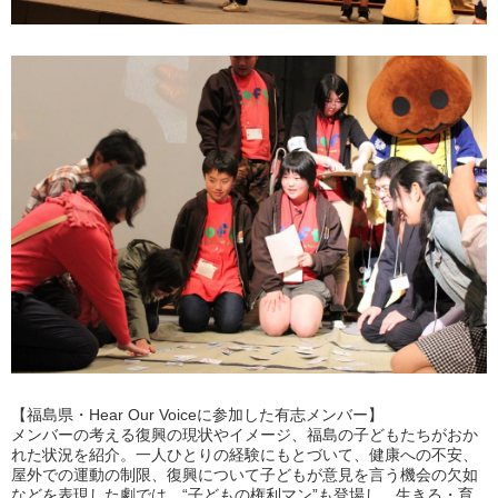
【福島県・Hear Our Voiceに参加した有志メンバー】
メンバーの考える復興の現状やイメージ、福島の子どもたちがおか
れた状況を紹介。一人ひとりの経験にもとづいて、健康への不安、
屋外での運動の制限、復興について子どもが意見を言う機会の欠如
などを表現した劇では、“子どもの権利マン”も登場し、生きる・育