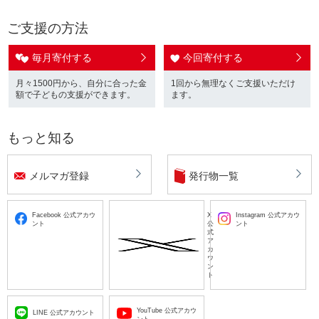
ご支援の方法
毎月寄付する
今回寄付する
月々1500円から、自分に合った金
1回から無理なくご支援いただけ
額で子どもの支援ができます。
ます。
もっと知る
メルマガ登録
発行物一覧
Facebook 公式アカウ
X
Instagram 公式アカウ
ント
公
ント
式
ア
カ
ウ
ン
ト
YouTube 公式アカウ
LINE 公式アカウント