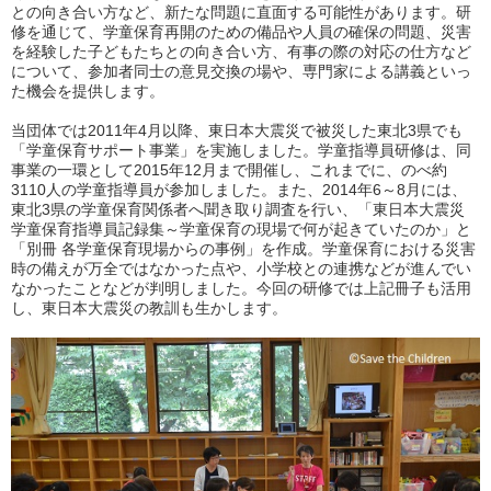
との向き合い方など、新たな問題に直面する可能性があります。研
修を通じて、学童保育再開のための備品や人員の確保の問題、災害
を経験した子どもたちとの向き合い方、有事の際の対応の仕方など
について、参加者同士の意見交換の場や、専門家による講義といっ
た機会を提供します。
当団体では
2011
年
4
月以降、東日本大震災で被災した東北
3
県でも
「学童保育サポート事業」を実施しました。学童指導員研修は、同
事業の一環として
2015
年
12
月まで開催し、これまでに、のべ約
3110
人の学童指導員が参加しました。また、
2014
年
6
～
8
月には、
東北
3
県の学童保育関係者へ聞き取り調査を行い、「東日本大震災
学童保育指導員記録集～学童保育の現場で何が起きていたのか」と
「別冊 各学童保育現場からの事例」を作成。学童保育における災害
時の備えが万全ではなかった点や、小学校との連携などが進んでい
なかったことなどが判明しました。今回の研修では上記冊子も活用
し、東日本大震災の教訓も生かします。