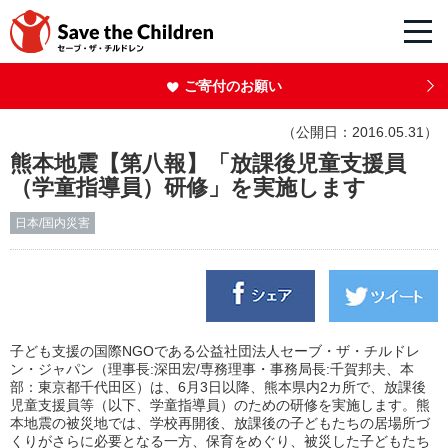
ご寄付のお願い
（公開日：2016.05.31）
熊本地震【第八報】「放課後児童支援員
（学童指導員）研修」を実施します
日本/国内災害
子ども支援の国際
NGO
である公益社団法人セーブ・ザ・チルドレ
ン・ジャパン（理事長
:
深田宏
/
専務理事・事務局長
:
千賀邦夫、本
部：東京都千代田区）は、
6
月
3
日以降、熊本県内
2
カ所で、放課後
児童支援員等（以下、学童指導員）のための研修を実施します。熊
本地震の被災地では、学校再開後、放課後の子どもたちの居場所づ
くりがさらに必要となる一方、保育をめぐり、被災した子どもたち