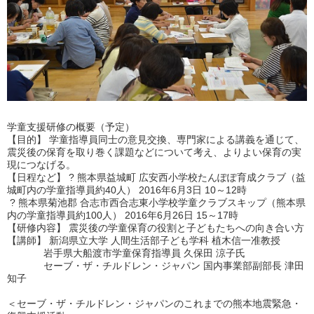
学童支援研修の概要（予定）
【目的】
学童指導員同士の意見交換、専門家による講義を通じて、
震災後の保育を取り巻く課題などについて考え、よりよい保育の実
現につなげる。
【日程など】
?
熊本県益城町 広安西小学校たんぽぽ育成クラブ（益
城町内の学童指導員約
40
人）
2016
年
6
月
3
日
10
～
12
時
?
熊本県菊池郡 合志市西合志東小学校学童クラブスキップ（熊本県
内の学童指導員約
100
人）
2016
年
6
月
26
日
15
～
17
時
【研修内容】
震災後の学童保育の役割と子どもたちへの向き合い方
【講師】
新潟県立大学 人間生活部子ども学科 植木信一准教授
岩手県大船渡市学童保育指導員 久保田 涼子氏
セーブ・ザ・チルドレン・ジャパン 国内事業部副部長 津田
知子
＜セーブ・ザ・チルドレン・ジャパンのこれまでの熊本地震緊急・