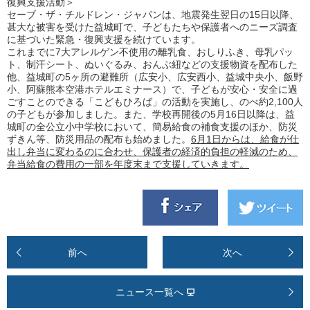
復興支援活動＞
セーブ・ザ・チルドレン・ジャパンは、地震発生翌日の
15
日以降、
甚大な被害を受けた益城町で、子どもたちや保護者へのニーズ調査
に基づいた緊急・復興支援を続けています。
これまでに
7
大アレルゲン不使用の離乳食、おしりふき、母乳パッ
ト、制汗シート、ぬいぐるみ、おんぶ紐などの支援物資を配布した
他、益城町の
5
ヶ所の避難所（広安小、広安西小、益城中央小、飯野
小、阿蘇熊本空港ホテルエミナース）で、子どもが安心・安全に過
ごすことのできる「こどもひろば」の活動を実施し、のべ約
2,100
人
の子どもが参加しました。また、学校再開後の
5
月
16
日以降は、益
城町の全公立小中学校において、簡易給食の補食支援のほか、防災
ずきん等、防災用品の配布も始めました。
6
月
1
日からは、給食が仕
出し弁当に変わるのに合わせ、保護者の経済的負担の軽減のため、
弁当給食の費用の一部を年度末まで支援していきます。
前へ
次へ
ニュース一覧へ