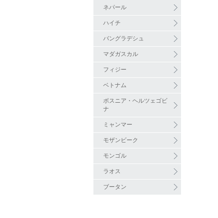
ネパール
ハイチ
バングラデシュ
マダガスカル
フィジー
ベトナム
ボスニア・ヘルツェゴビ
ナ
ミャンマー
モザンビーク
モンゴル
ラオス
ブータン