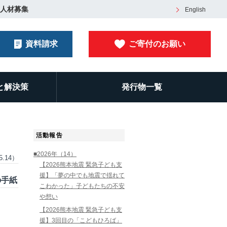
人材募集
English
資料請求
ご寄付のお願い
と解決策
発行物一覧
活動報告
■2026年（14）
5.14）
【2026熊本地震 緊急子ども支
援】「夢の中でも地震で揺れて
の手紙
こわかった」子どもたちの不安
や想い
【2026熊本地震 緊急子ども支
援】3回目の「こどもひろば」