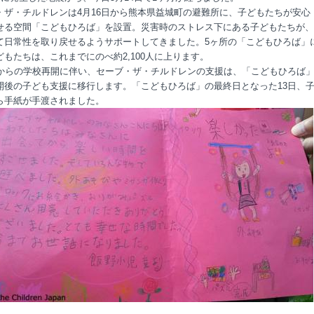
・ザ・チルドレンは4月16日から熊本県益城町の避難所に、子どもたちが安心
せる空間「こどもひろば」を設置。災害時のストレス下にある子どもたちが、
て日常性を取り戻せるようサポートしてきました。5ヶ所の「こどもひろば」
どもたちは、これまでにのべ約2,100人に上ります。
日からの学校再開に伴い、セーブ・ザ・チルドレンの支援は、「こどもひろば
開後の子ども支援に移行します。「こどもひろば」の最終日となった13日、
ら手紙が手渡されました。