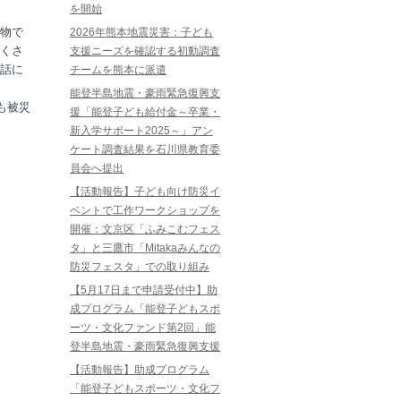
を開始
物で
2026年熊本地震災害：子ども
くさ
支援ニーズを確認する初動調査
話に
チームを熊本に派遣
能登半島地震・豪雨緊急復興支
も被災
援「能登子ども給付金～卒業・
新入学サポート2025～」アン
ケート調査結果を石川県教育委
員会へ提出
【活動報告】子ども向け防災イ
ベントで工作ワークショップを
開催：文京区「ふみこむフェス
タ」と三鷹市「Mitakaみんなの
防災フェスタ」での取り組み
【5月17日まで申請受付中】助
成プログラム「能登子どもスポ
ーツ・文化ファンド第2回」能
登半島地震・豪雨緊急復興支援
【活動報告】助成プログラム
「能登子どもスポーツ・文化フ