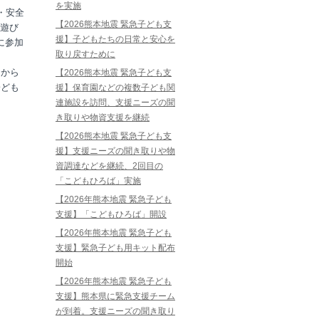
を実施
・安全
【2026熊本地震 緊急子ども支
遊び
援】子どもたちの日常と安心を
に参加
取り戻すために
」から
【2026熊本地震 緊急子ども支
子ども
援】保育園などの複数子ども関
連施設を訪問、支援ニーズの聞
き取りや物資支援を継続
【2026熊本地震 緊急子ども支
援】支援ニーズの聞き取りや物
資調達などを継続、2回目の
「こどもひろば」実施
【2026年熊本地震 緊急子ども
支援】「こどもひろば」開設
【2026年熊本地震 緊急子ども
支援】緊急子ども用キット配布
開始
【2026年熊本地震 緊急子ども
支援】熊本県に緊急支援チーム
が到着。支援ニーズの聞き取り