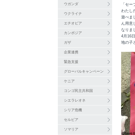
ウガンダ
「セー
わたし
ウクライナ
遊べま
エチオピア
ん用意
なりま
カンボジア
4月16
地の子
ガザ
企業連携
緊急支援
グローバルキャンペーン
ケニア
コンゴ民主共和国
シエラレオネ
シリア危機
セルビア
ソマリア