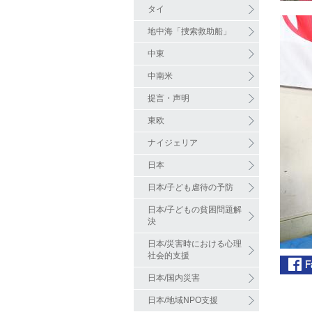
タイ
地中海「捜索救助船」
中東
中南米
提言・声明
東欧
ナイジェリア
日本
日本/子ども虐待の予防
日本/子どもの貧困問題解
決
日本/災害時における心理
社会的支援
日本/国内災害
日本/地域NPO支援