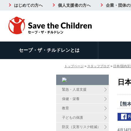
はじめての方へ
個人支援者の方へ
企業・団体の
セーブ・ザ・チルドレンとは
トップページ
>
スタッフブログ
>
日本/国内災
日本
緊急・人道支援
保健・栄養
【熊
教育
子どもの保護
防災（災害リスク軽減）
4月1