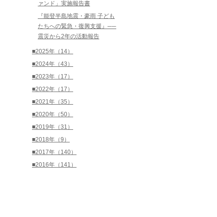
ァンド」実施報告書
『能登半島地震・豪雨 子ども
たちへの緊急・復興支援』──
震災から2年の活動報告
■2025年（14）
■2024年（43）
■2023年（17）
■2022年（17）
■2021年（35）
■2020年（50）
■2019年（31）
■2018年（9）
■2017年（140）
■2016年（141）