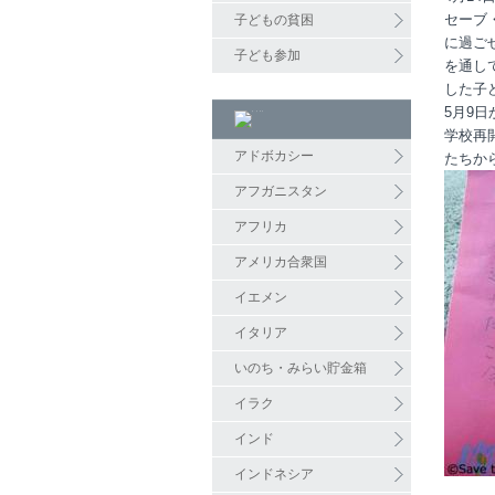
セーブ
子どもの貧困
に過ご
子ども参加
を通し
した子
5月9
学校再
アドボカシー
たちか
アフガニスタン
アフリカ
アメリカ合衆国
イエメン
イタリア
いのち・みらい貯金箱
イラク
インド
インドネシア