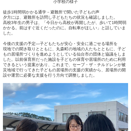
小学校の様子
徒歩1時間弱かかる通学－避難所で聞いた子どもの声
夕方には、避難所を訪問し子どもたちの状況も確認しました。
高校3年生の男子は、「今日から高校が再開したが、歩いて1時間弱
かかる。前はすぐ近くだったのに。自転車がほしい」と話していま
した。
今後の支援の予定―子どもたちが安心・安全に過ごせる場所を
現地での聞き取りとともに、丸森町の地域の人たちとともに、子ど
もの居場所づくりを進めようとしている仙台市の団体と協議をしま
した。以前保育所だった施設を子どもの保育や居場所のために利用
できるという提案があり、これまで、セーブ・ザ・チルドレンが被
災地域で行ってきた子どもの居場所の支援の実績から、居場所の開
設や運営に必要な支援を行う方向で調整しました。