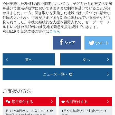
今回実施した2回目の現地調査においても、子どもたちが被災の影響
を受けて生活や就学においてさまざまな制約を受けていることが分
かりました。一方、聞き取りを実施した地域では、片づけに懸命な
住民の人たちや、行政がさまざまな対応に追われている様子なども
見られました。今後の継続的な支援を視野入れて、セーブ・ザ・チ
ルドレンは台風19号の被災地で緊急支援を続けていきます。
■台風19号 緊急支援ご寄付は
こちら
前へ
次へ
ニュース一覧へ
ご支援の方法
毎月寄付する
今回寄付する
月々1500円から、自分に合った金
1回から無理なくご支援いただけ
額で子どもの支援ができます。
ます。