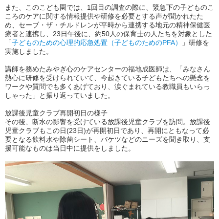
また、このこども園では、1回目の調査の際に、緊急下の子どものこ
ころのケアに関する情報提供や研修を必要とする声が聞かれたた
め、セーブ・ザ・チルドレンが平時から連携する地元の精神保健医
療者と連携し、23日午後に、約50人の保育士の人たちを対象とした
「
子どものための心理的応急処置（子どものためのPFA）
」研修を
実施しました。
講師を務めたみやぎ心のケアセンターの福地成医師は、「みなさん
熱心に研修を受けられていて、今起きている子どもたちへの懸念を
ワークや質問でも多くあげており、涙ぐまれている教職員もいらっ
しゃった」と振り返っていました。
放課後児童クラブ再開初日の様子
その後、断水の影響を受けている放課後児童クラブを訪問。放課後
児童クラブもこの日(23日)が再開初日であり、再開にともなって必
要となる飲料水や除菌シート、バケツなどのニーズを聞き取り、支
援可能なものは当日中に提供をしました。