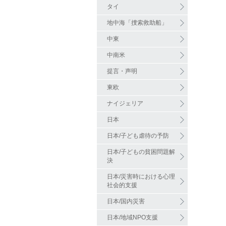
タイ
地中海「捜索救助船」
中東
中南米
提言・声明
東欧
ナイジェリア
日本
日本/子ども虐待の予防
日本/子どもの貧困問題解
決
日本/災害時における心理
社会的支援
日本/国内災害
日本/地域NPO支援