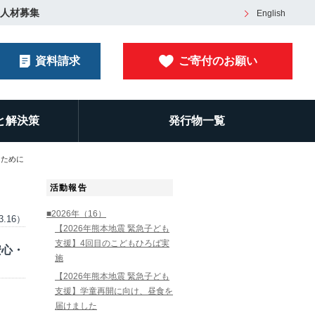
人材募集
English
資料請求
ご寄付のお願い
と解決策
発行物一覧
るために
活動報告
■2026年（16）
3.16）
【2026年熊本地震 緊急子ども
支援】4回目のこどもひろば実
安心・
施
【2026年熊本地震 緊急子ども
支援】学童再開に向け、昼食を
届けました