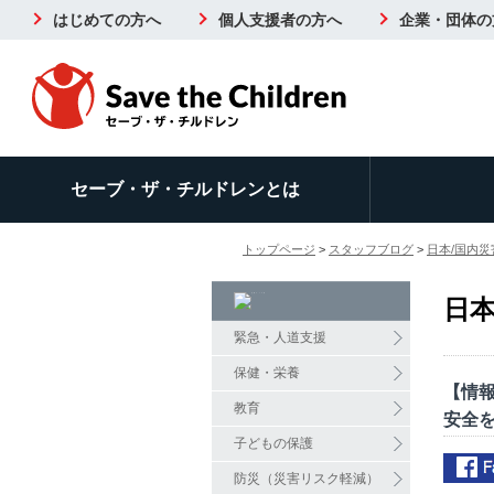
はじめての方へ
個人支援者の方へ
企業・団体の
セーブ・ザ・チルドレンとは
トップページ
>
スタッフブログ
>
日本/国内災
日本
緊急・人道支援
保健・栄養
【情
教育
安全
子どもの保護
防災（災害リスク軽減）