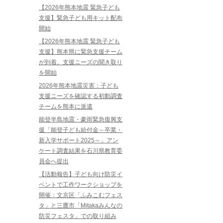
【2026年熊本地震 緊急子ども
支援】緊急子ども用キット配布
開始
【2026年熊本地震 緊急子ども
支援】熊本県に緊急支援チーム
が到着。支援ニーズの聞き取り
を開始
2026年熊本地震災害：子ども
支援ニーズを確認する初動調査
チームを熊本に派遣
能登半島地震・豪雨緊急復興支
援「能登子ども給付金～卒業・
新入学サポート2025～」アン
ケート調査結果を石川県教育委
員会へ提出
【活動報告】子ども向け防災イ
ベントで工作ワークショップを
開催：文京区「ふみこむフェス
タ」と三鷹市「Mitakaみんなの
防災フェスタ」での取り組み