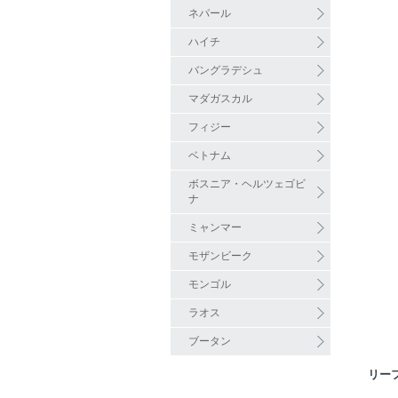
ネパール
ハイチ
バングラデシュ
マダガスカル
フィジー
ベトナム
ボスニア・ヘルツェゴビ
ナ
ミャンマー
モザンビーク
モンゴル
ラオス
ブータン
リー