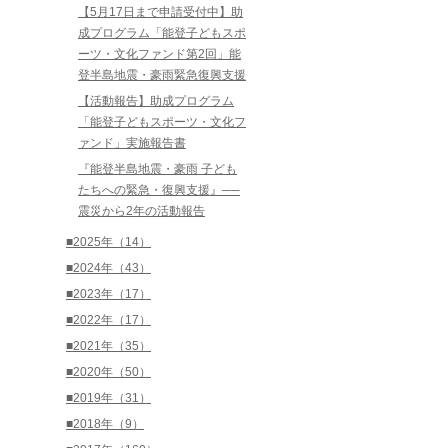
【5月17日まで申請受付中】助
成プログラム「能登子どもスポ
ーツ・文化ファンド第2回」能
登半島地震・豪雨緊急復興支援
【活動報告】助成プログラム
「能登子どもスポーツ・文化フ
ァンド」実施報告書
『能登半島地震・豪雨 子ども
たちへの緊急・復興支援』──
震災から2年の活動報告
■2025年（14）
■2024年（43）
■2023年（17）
■2022年（17）
■2021年（35）
■2020年（50）
■2019年（31）
■2018年（9）