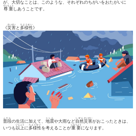
が、大切なことは、このような、それぞれのちがいをおたがいに
そんちょう
尊重
しあうことです。
さいがい
たようせい
《
災害
と
多様性
》
ふだん
じしん
しぜん
さいがい
普段
の生活に加えて、
地震
や大雨など
自然
災害
がおこったときは、
いじょう
たようせい
じゅうよう
いつも
以上
に
多様性
を考えることが
重要
になります。