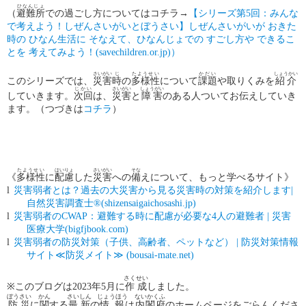
ひなんじょ
（
避難所
での過ごし方についてはコチラ→
【シリーズ第5
回：みんな
で考えよう！しぜんさいがいとぼうさい】しぜんさいがいが
おきた
時の
ひなん生活に
そなえて、ひなんじょでの
すごし方や
できるこ
とを
考えてみよう！(savechildren.or.jp)
）
さいがい
じ
たようせい
かだい
しょうかい
このシリーズでは、
災害
時
の
多様性
について
課題
や取りくみを
紹介
じかい
さいがい
しょうがい
していきます。
次回
は、
災害
と
障害
のある人ついてお伝えしていき
ます。（つづきは
コチラ
）
たようせい
はいりょ
さいがい
そな
《
多様性
に
配慮
した
災害
への
備
えについて、もっと学べるサイト》
l
災害弱者とは？過去の大災害から見る災害時の対策を紹介します|
自然災害調査士®(shizensaigaichosashi.jp)
l
災害弱者のCWAP
：避難する時に配慮が必要な4
人の避難者 |
災
害
医療大学(bigfjbook.com)
l
災害弱者の防災対策（子供、高齢者、ペットなど） |
防災対策情報
サイト≪
防災メイト≫ (bousai-mate.net)
さくせい
※
このブログは
2023
年
5
月に
作成
しました。
ぼうさい
かん
さいしん
じょうほう
ないかくふ
防災
に
関
する
最新
の
情報
は
内閣府
のホームページをごらんくださ