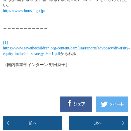
い。
https://www.bousai.go.jp/
＿＿＿＿＿＿＿＿＿＿＿
[1]
https://www.savethechildren.org/content/dam/usa/reports/advocacy/diversity-
equity-inclusion-strategy-2021.pdf
から和訳
（国内事業部インターン 野田麻子）
前へ
次へ