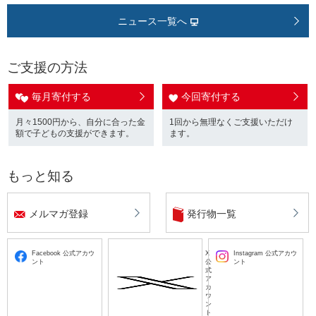
ニュース一覧へ
ご支援の方法
毎月寄付する
今回寄付する
月々1500円から、自分に合った金
1回から無理なくご支援いただけ
額で子どもの支援ができます。
ます。
もっと知る
メルマガ登録
発行物一覧
Facebook 公式アカウ
X
Instagram 公式アカウ
ント
公
ント
式
ア
カ
ウ
ン
ト