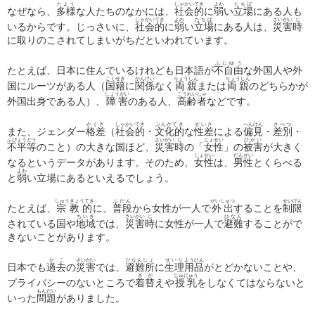
たよう
しゃかいてき
よわ
たちば
なぜなら、
多様
な人たちのなかには、
社会的
に
弱
い
立場
にある人も
しゃかいてき
よわ
たちば
さいがい
じ
いるからです。じっさいに、
社会的
に
弱
い
立場
にある人は、
災害
時
に取りのこされてしまいがちだといわれています。
ふじゆう
たとえば、日本に住んでいるけれども日本語が
不自由
な外国人
や外
こくせき
かんけい
りょうしん
りょうしん
国にルーツがある人（
国籍
に
関係
なく
両親
または
両親
のどちらかが
しょうがい
こうれいしゃ
外国出身である人）、
障害
のある人、
高齢者
などです。
かくさ
しゃかいてき
ぶんかてき
せいさ
へんけん
さべつ
また、ジェンダー
格差
（
社会的
・
文化的
な
性差
に
よる
偏見
・
差別
・
ふびょうどう
さいがい
じ
じょせい
ひがい
不平等
のこと）の大きな国ほど、
災害
時
の「
女性
」の
被害
が大きく
じょせい
だんせい
なるというデータがあります。そのため、
女性
は、
男性
とくらべる
よわ
と
弱
い立場にあるといえるでしょう。
しゅうきょうてき
ふだん
がいしゅつ
せいげん
たとえば、
宗教的
に、
普段
から女性が一人で
外出
することを
制限
ちいき
さいがい
じ
ひなん
されている国や
地域
では、
災害
時
に女性が一人で
避難
することがで
きないことがあります。
かこ
さいがい
ひなんじょ
せいり
ようひん
日本でも
過去
の
災害
では、
避難所
に
生理
用品
がとどかないことや、
きが
じゅにゅう
プライバシーのないところで
着替
えや
授乳
をしなくてはならないと
もんだい
いった
問題
がありました。