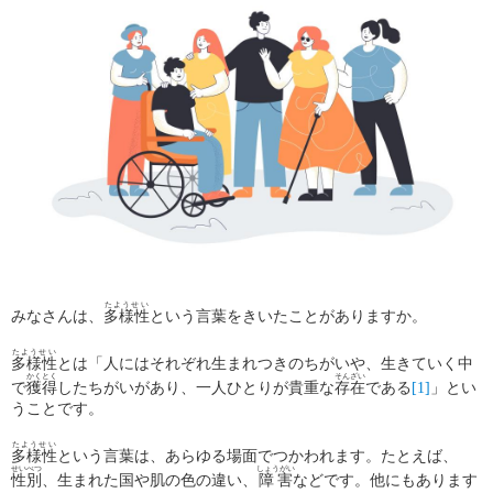
たようせい
みなさんは、
多様性
という言葉をきいたことがありますか。
たようせい
多様性
とは「人にはそれぞれ生まれつきのちがいや、生きていく中
かくとく
そんざい
で
獲得
したちがいがあり、一人ひとりが貴重な
存在
である
[1]
」とい
うことです。
たようせい
多様性
という言葉は、あらゆる場面でつかわれます。たとえば、
せいべつ
しょうがい
性別
、生まれた国や肌の色の違い、
障害
などです。他にもあります