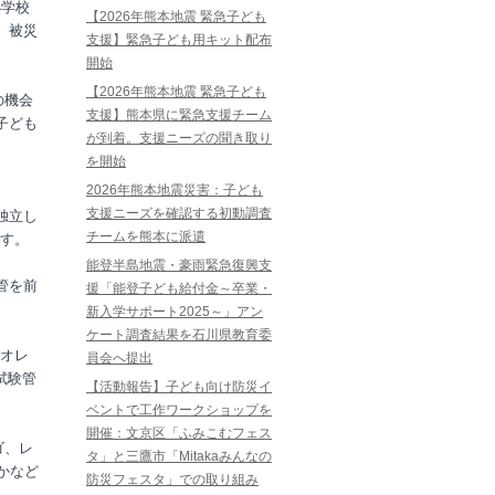
小学校
【2026年熊本地震 緊急子ども
、被災
支援】緊急子ども用キット配布
開始
【2026年熊本地震 緊急子ども
の機会
支援】熊本県に緊急支援チーム
子ども
が到着。支援ニーズの聞き取り
を開始
2026年熊本地震災害：子ども
支援ニーズを確認する初動調査
独立し
チームを熊本に派遣
す。
能登半島地震・豪雨緊急復興支
管を前
援「能登子ども給付金～卒業・
新入学サポート2025～」アン
ケート調査結果を石川県教育委
オレ
員会へ提出
試験管
【活動報告】子ども向け防災イ
ベントで工作ワークショップを
開催：文京区「ふみこむフェス
ゴ、レ
タ」と三鷹市「Mitakaみんなの
かなど
防災フェスタ」での取り組み