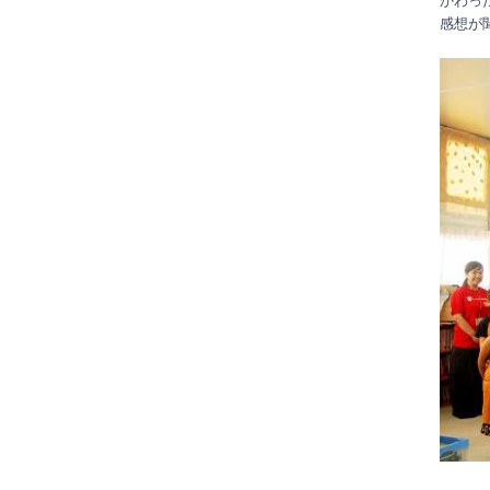
かわっ
感想が