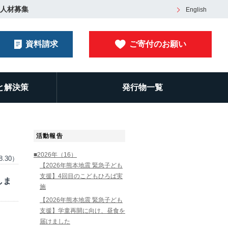
人材募集
English
資料請求
ご寄付のお願い
と解決策
発行物一覧
活動報告
■2026年（16）
8.30）
【2026年熊本地震 緊急子ども
支援】4回目のこどもひろば実
しま
施
【2026年熊本地震 緊急子ども
支援】学童再開に向け、昼食を
届けました