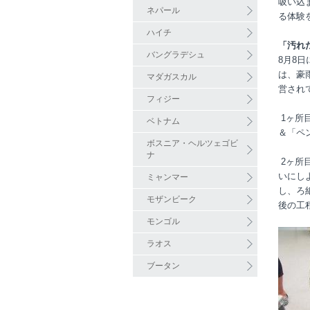
吸い込
ネパール
る体験
ハイチ
「汚れ
バングラデシュ
8
月
8
日
は、豪
マダガスカル
営され
フィジー
1
ヶ所
ベトナム
＆「ペ
ボスニア・ヘルツェゴビ
ナ
2
ヶ所
いにし
ミャンマー
し、ろ
モザンビーク
後の工
モンゴル
ラオス
ブータン