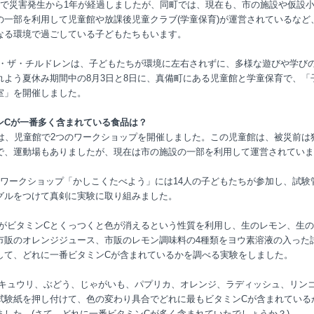
で災害発生から
1
年が経過しましたが、同町では、現在も、市の施設や仮設
の一部を利用して児童館や放課後児童クラブ
(
学童保育
)
が運営されているなど
なる環境で過ごしている子どもたちもいます。
・ザ・チルドレンは、子どもたちが環境に左右されずに、多様な遊びや学び
れよう夏休み期間中の
8
月
3
日と
8
日に、真備町にある児童館と学童保育で、「
室」を開催しました。
ン
C
が一番多く含まれている食品は？
は、児童館で
2
つのワークショップを開催しました。この児童館は、被災前は
で、運動場もありましたが、現在は市の施設の一部を利用して運営されていま
ワークショップ「かしこくたべよう」には
14
人の子どもたちが参加し、試験
グルをつけて真剣に実験に取り組みました。
がビタミン
C
とくっつくと色が消えるという性質を利用し、生のレモン、生の
市販のオレンジジュース、市販のレモン調味料の
4
種類をヨウ素溶液の入った
して、どれに一番ビタミンCが含まれているかを調べる実験をしました。
キュウリ、ぶどう、じゃがいも、パプリカ、オレンジ、ラディッシュ、リン
試験紙を押し付けて、色の変わり具合でどれに最もビタミンCが含まれている
ました。
(
さて、どれに一番ビタミンCが多く含まれていたでしょうか？
)