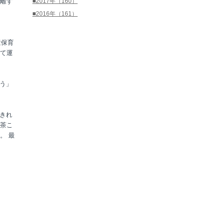
離す
■2017年（160）
■2016年（161）
童保育
て運
う」
きれ
茶こ
。
最