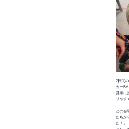
2
日間の
カー
BA
営業に
りやす
どの会
たちか
た！」