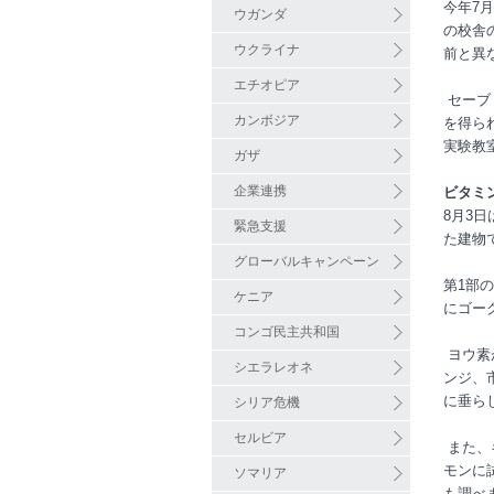
今年
7
月
ウガンダ
の校舎
ウクライナ
前と異
エチオピア
セーブ
カンボジア
を得ら
実験教
ガザ
企業連携
ビタミ
8
月
3
日
緊急支援
た建物
グローバルキャンペーン
第
1
部の
ケニア
にゴー
コンゴ民主共和国
ヨウ素
シエラレオネ
ンジ、
に垂ら
シリア危機
セルビア
また、
モンに
ソマリア
も調べ