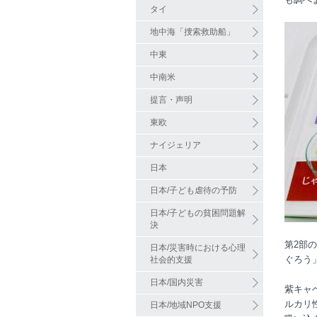
タイ
地中海「捜索救助船」
中東
中南米
提言・声明
東欧
ナイジェリア
日本
日本/子ども虐待の予防
日本/子どもの貧困問題解
決
第
2
部の
日本/災害時における心理
ぐろう
社会的支援
日本/国内災害
紫キャ
ルカリ
日本/地域NPO支援