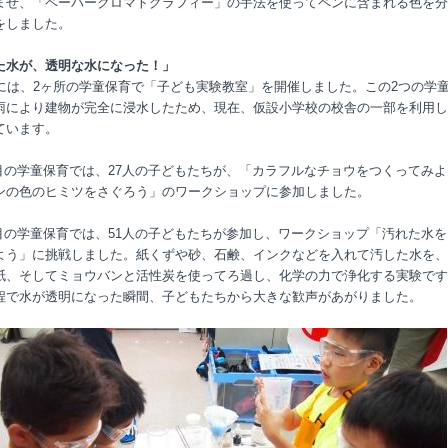
ませ、「ペーパークロマトグラフィー」の手法を使ってペンに含まれる色を分
をしました。
た水が、透明な水になった！」
には、
2
ヶ所の学童保育で「子ども実験教室」を開催しました。この
2
つの学
雨により建物が完全に浸水したため、現在、仮設小学校の校舎の一部を利用し
ています。
目の学童保育では、
27
人の子どもたちが、「カラフルなチョウをつくってみよ
ンの色のヒミツをさぐろう」のワークショップに参加しました。
目の学童保育では、
51
人の子どもたちが参加し、ワークショップ「汚れた水を
よう」に挑戦しました。紙くずや砂、石鹸、インクなどを入れて汚した水を、
紙、そしてミョウバンと活性炭を使ってろ過し、化学の力で浄化する実験です
程で水が透明になった瞬間、子どもたちから大きな歓声があがりました。