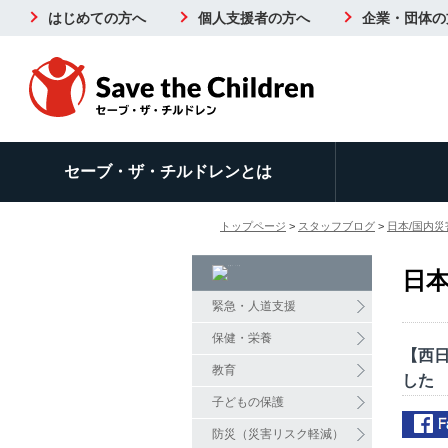
はじめての方へ
個人支援者の方へ
企業・団体の
セーブ・ザ・チルドレンとは
トップページ
>
スタッフブログ
>
日本/国内災
日本
緊急・人道支援
保健・栄養
【西
教育
した
子どもの保護
防災（災害リスク軽減）