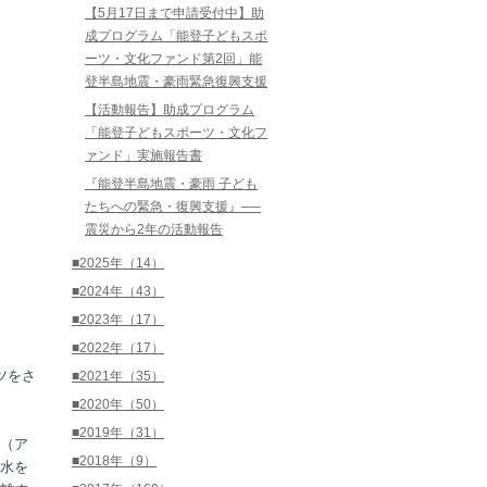
【5月17日まで申請受付中】助
成プログラム「能登子どもスポ
ーツ・文化ファンド第2回」能
登半島地震・豪雨緊急復興支援
【活動報告】助成プログラム
「能登子どもスポーツ・文化フ
ァンド」実施報告書
『能登半島地震・豪雨 子ども
たちへの緊急・復興支援』──
震災から2年の活動報告
■2025年（14）
■2024年（43）
■2023年（17）
■2022年（17）
ツをさ
■2021年（35）
■2020年（50）
■2019年（31）
（ア
■2018年（9）
水を