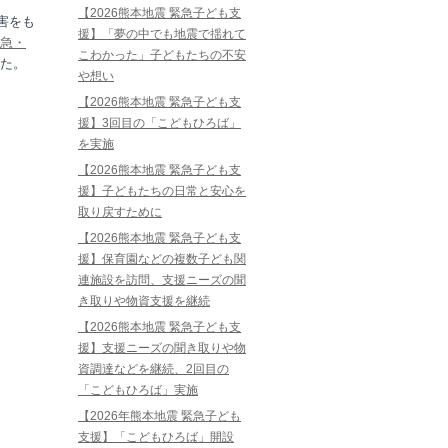
【2026熊本地震 緊急子ども支
害をも
援】「夢の中でも地震で揺れて
急・
こわかった」子どもたちの不安
た。
や想い
【2026熊本地震 緊急子ども支
援】3回目の「こどもひろば」
を実施
【2026熊本地震 緊急子ども支
援】子どもたちの日常と安心を
取り戻すために
【2026熊本地震 緊急子ども支
援】保育園などの複数子ども関
連施設を訪問、支援ニーズの聞
き取りや物資支援を継続
【2026熊本地震 緊急子ども支
援】支援ニーズの聞き取りや物
資調達などを継続、2回目の
「こどもひろば」実施
【2026年熊本地震 緊急子ども
支援】「こどもひろば」開設