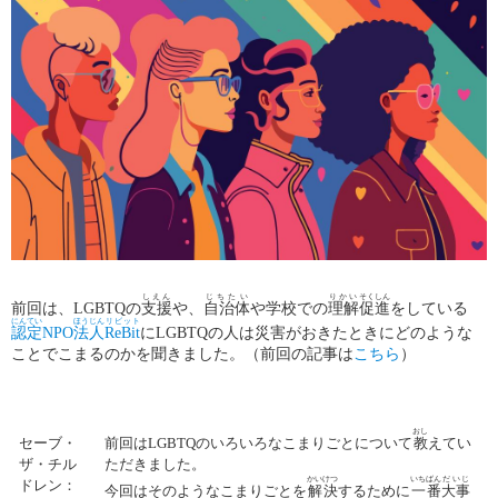
しえん
じちたい
りかい
そくしん
前回は
、
LGBTQ
の
支援
や、
自治体
や学校での
理解
促進
をしている
にんてい
ほうじん
リビット
認定
NPO
法人
ReBit
にLGBTQの人は災害がおきたときにどのような
ことでこまるのかを
聞きました。（前回の記事は
こちら
）
おし
セーブ・
前回は
LGBTQ
のいろいろなこまりごとについて
教
えてい
ザ・チル
ただきました。
かいけつ
いちばん
だいじ
ドレン：
今回はそのようなこまりごとを
解決
するために
一番
大事