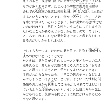
えてみると、
実
は
慣習上
の男女分けから
始
まっている
いいんかい
かつどう
ものが多くあります。たとえば小学校の
委員会
活動
や、
かいぎしつ
しゃいん
らいきゃく
たいおう
会社での
会議室
の設営は男性
社員
、
来客
の
対応
は女性が
くぶん
するというようなことです。何かで
区分
をしたい、人数
わ
とく
ひつぜんせい
を半分に
割
りたいというときに、
特
に男女の
必然性
はな
いのだけれども、男性・女性というふうにしてしまうみ
たいなところがあるんじゃないかと思うので、そういう
ところでこれはいらない男女分けでは？と考えなおして
みるのがいいかもしれません。
かんけいせい
そしてもう一つは、だれかの見た目で、性別や
関係性
を
き
決
めつけないということです。
たとえば、見た目が女性の大人一人と子ども一人の二人
組を見ると、見た目が女性に見える人のことを「お母さ
ん」と思ってしまうとか、子どもをよびとめるときに、
名前がわからなかったら、「そこの男の子～」などとよ
んでしまうというようなことです。そういった性別と関
はんだん
係性を見た目から
判断
してこちらがわりあててよびかけ
ばめん
ているような
場面
がないかということは日ごろから気に
かけられると、災害時も同じように気にかけられるだろ
うなと思います。