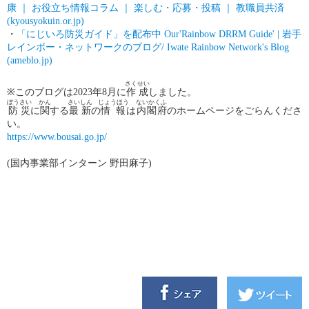
康 ｜ お役立ち情報コラム ｜ 楽しむ・応募・投稿 ｜ 教職員共済
(kyousyokuin.or.jp)
・
「にじいろ防災ガイド」を配布中 Our'Rainbow DRRM Guide' |
岩手
レインボー・ネットワークのブログ/ Iwate Rainbow Network's Blog
(ameblo.jp)
さくせい
※
このブログは
2023
年
8
月に
作成
しました。
ぼうさい
かん
さいしん
じょうほう
ないかくふ
防災
に
関
する
最新
の
情報
は
内閣府
のホームページをごらんくださ
い。
https://www.bousai.go.jp/
(
国内事業部インターン 野田麻子
)