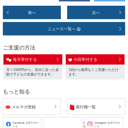
前へ
次へ
ニュース一覧へ
ご支援の方法
毎月寄付する
今回寄付する
月々1500円から、自分に合った金
1回から無理なくご支援いただけ
額で子どもの支援ができます。
ます。
もっと知る
メルマガ登録
発行物一覧
Facebook 公式アカウ
X
Instagram 公式アカウ
ント
公
ント