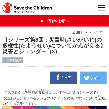
ご寄付のお願い
（公開日：2023.09.12）
【シリーズ第8回：災害時(さいがいじ)の
多様性(たようせい)についてかんがえる】
災害とジェンダー（3）
日本/国内災害
さいがい
じ
たようせい
このブログは
災害
時
の
多様性
についてかんがえるシリーズです。
ぜん
今回はジェンダーやセクシュアリティ（性のあり方）
について
全
3
回
だい
のうちの
第
3
回目です。