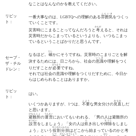
なことはなんなのかを教えてください。
ふんいき
リビッ
一番大事なのは、
LGBTQ
への理解のある
雰囲気
をつくっ
ト：
ていくことです。
かんが
災害時にこまることってなんだろうと
考
えると、それは
災害時だからこまっているというよりも、いつもこまっ
ているということばかりだと思うんです。
たし
なるほど。
確
かにそうですね。災害時のこまりごとを解
セーブ・
いしき
決するためには、日ごろから、社会の
意識
や理解をつく
ザ・チル
ひつよう
りだすことが
必要
ですね。
ドレン：
それでは社会の意識や理解をつくりだすために、今日か
らはじめられることはありますか。
リビッ
はい。
ト：
ふよう
みなお
いくつかありますが、
1
つは、
不要
な男女分けの
見直
しだ
と思います。
ひなんじょ
うんえい
避難所
の
運営
においてもいわれる、「男の人は避難所の
せつえい
た
そうじ
設営
をしましょう」「女の人は
炊
き出しや
掃除
をしまし
やくわり
ぶんたん
ょう」という
役割
分担
はどこから始まっているのかと考
じつ
かんしゅうじょう
はじ