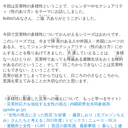
今回は災害時の多様性ということで、ジェンダーやセクシュアリテ
ィ（性のあり方）を
テーマにお話ししました。
きょうりょく
ReBit
のみなさん、ご
協力
ありがとうございました。
今回で災害時の多様性についてかんがえるシリーズはおわりです。
しょうがい
このシリーズでは、今まで
障害
のある人や外国人・外国にルーツの
ある人、そしてジェンダーやセクシュアリティ（性のあり方）にか
きょうつう
んすることを取りあげてきました。
共通
していえることは、「多様
そんげん
けんり
な一人ひとりが、災害時であっても
尊厳
ある避難生活をおくる
権利
があるのだということ」そして「日ごろからできないことは災害時
にもできない」ということです。
災害が起きてしまってからではなく、日ごろの小さなところから、
意識を変えてみることが大切なのだと思います。
たようせい
はいりょ
さいがい
そな
《
多様性
に
配慮
した
災害
への
備
えについて、もっと学べるサイト》
・
災害対応力を強化する女性の視点 |
内
閣府男女共同参画局
(gender.go.jp)
・
“
女性の視点に立った防災”
が必要
：
藤原しおり（元ブル
ゾ
ンちえ
み）さんたちと考える | 2021
年度 |
トピックス |
ニュース - JICA
・
避難所と女性・LGBT
｜
防災の新常識、最新事情 ｜ 暮らしと健