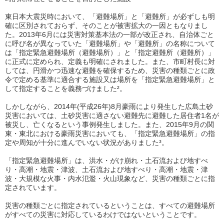
東日本大震災時において、「避難場所」と「避難所」が必ずしも明
確に区別されておらず、そのことが被害拡大の一因ともなりまし
た。2013年6月には災害対策基本法の一部が改正され、自治体ごと
に呼び名が異なっていた「避難場所」や「避難所」の名称について
は「指定緊急避難場所（避難場所）」と「指定避難所（避難所）」
に正式に定められ、定義も明確にされました。また、市町村長に対
しては、円滑かつ迅速な避難を確保するため、災害の種類ごとに政
令で定める基準に適合する施設又は場所を「指定緊急避難場所」と
して指定することを義務づけました²。
しかしながら、2014年(平成26年)8月豪雨により発生した広島土砂
災害においては、土砂災害に適さない避難先に避難した居住者1名が
被災し、亡くなるという事例発生しました。また、2015年9月の関
東・東北における豪雨災害においても、「指定緊急避難場所」の指
定や周知が十分に進んでいない状況がありました³。
「指定緊急避難場所」は、洪水・がけ崩れ・土石流および地すべ
り・高潮・地震・津波、土石流および地すべり・高潮・地震・津
波・大規模な火事・内水氾濫・火山現象など、災害の種類ごとに指
定されています。
災害の種類ごとに指定されているということは、すべての避難場所
がすべての災害に対応しているわけではないということです。