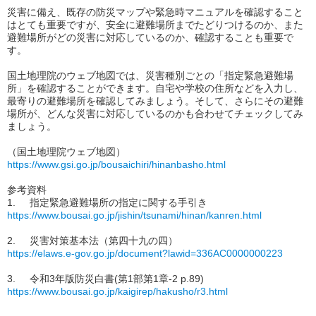
災害に備え、既存の防災マップや緊急時マニュアルを確認すること
はとても重要ですが、安全に避難場所までたどりつけるのか、また
避難場所がどの災害に対応しているのか、確認することも重要で
す。
国土地理院のウェブ地図では、災害種別ごとの「指定緊急避難場
所」を確認することができます。自宅や学校の住所などを入力し、
最寄りの避難場所を確認してみましょう。そして、さらにその避難
場所が、どんな災害に対応しているのかも合わせてチェックしてみ
ましょう。
（国土地理院ウェブ地図）
https://www.gsi.go.jp/bousaichiri/hinanbasho.html
参考資料
1.
指定緊急避難場所の指定に関する手引き
https://www.bousai.go.jp/jishin/tsunami/hinan/kanren.html
2. 災害対策基本法（第四十九の四）
https://elaws.e-gov.go.jp/document?lawid=336AC0000000223
3.
令和3年版防災白書(第1部第1章-2 p.89)
https://www.bousai.go.jp/kaigirep/hakusho/r3.html