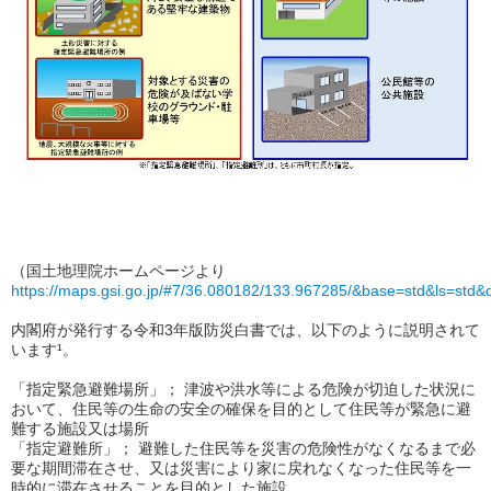
（国土地理院ホームページより
https://maps.gsi.go.jp/#7/36.080182/133.967285/&base=std&ls=std
内閣府が発行する令和3年版防災白書では、以下のように説明されて
います¹。
「指定緊急避難場所
」； 津波や洪水等による危険が切迫した状況に
おいて、住民等の生命の安全の確保を目的として住民等が緊急に避
難する施設又は場所
「指定避難所」
； 避難した住民等を災害の危険性がなくなるまで必
要な期間滞在させ、又は災害により家に戻れなくなった住民等を一
時的に滞在させることを目的とした施設