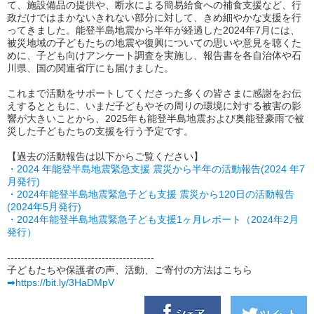
て、施設備品の提供や、断水による簡易給食への補食支援など、行
政だけではまかないきれない部分に対して、きめ細やかな支援を行
ってきました。能登半島地震から半年が経過した2024年7月には、
被災地域の子どもたちの地震や復興についての思いや意見を聴くた
めに、子ども向けアンケート調査を実施し、報告書を各自治体や石
川県、国の関連省庁にも届けました。
これまで活動をサポートしてくださった多くの皆さまに感謝をお伝
えするとともに、いまだ子どもやその周りの環境に対する被害の影
響が大きいことから、2025年も能登半島地震および奥能登豪雨で被
災した子どもたちの支援を行う予定です。
【過去の活動報告は以下からご覧ください】
・2024 年能登半島地震緊急支援 震災から半年の活動報告(2024 年7
月発行)
・2024年能登半島地震緊急子ども支援 震災から120日の活動報告
(2024年5月発行)
・2024年能登半島地震緊急子ども支援1ヶ月レポート（2024年2月
発行）
------------------------------------------
子どもたちや保護者の声、活動、ご寄付の方法はこちら
➡https://bit.ly/3HaDMpV