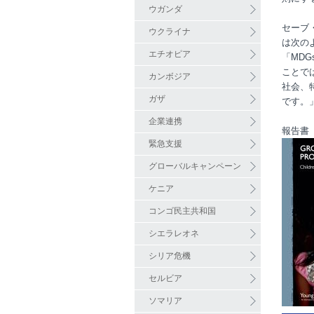
ウガンダ
セーブ
ウクライナ
は次の
エチオピア
「MD
ことで
カンボジア
社会、
ガザ
です。
企業連携
報告書
緊急支援
グローバルキャンペーン
ケニア
コンゴ民主共和国
シエラレオネ
シリア危機
セルビア
ソマリア