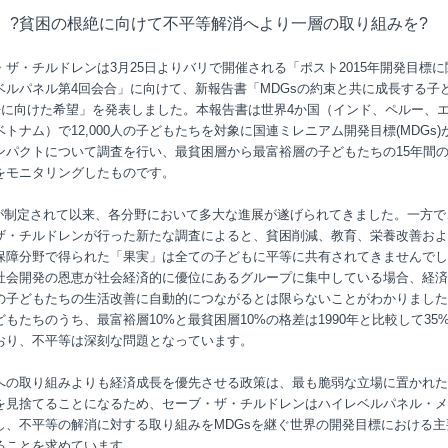
?貧困の根絶に向けて不平等解消へより一層の取り組みを?
・ザ・チルドレンは3月25日よりバリで開催される「ポスト2015年開発目標に
ベルパネル第4回会合」に向けて、新報告書「MDGsの約束と共に成長する子
未来に向けた希望」を発表しました。本報告書は世界4か国（インド、ペルー、
トナム）で12,000人の子どもたちを対象に国連ミレニアム開発目標(MDGs)
ンパクトについて調査を行い、最貧困層から最富裕層の子どもたちの15年間
をモニタリングしたものです。
sが制定されて以来、各分野において多大な進展が遂げられてきました。一方で
ザ・チルドレンが行った新たな調査によると、貧困削減、教育、栄養改善およ
保障分野で得られた「果実」は全ての子どもに平等に共有されてきませんでし
社会開発の恩恵が社会経済的に優位にあるグループに集中している場合、経済
の子どもたちの生活改善に自動的につながるとは限らないことがわかりました
どもたちのうち、最富裕層10%と最貧困層10%の格差は1990年と比較して35
おり、不平等は深刻な問題となっています。
への取り組みよりも経済成長を優先させる政策は、最も脆弱な立場に置かれた
を見捨てることになるため、セーブ・ザ・チルドレンはハイレベルパネル・メ
し、不平等の解消に対する取り組みをMDGsを継ぐ世界の開発目標における主
ることを求めています。