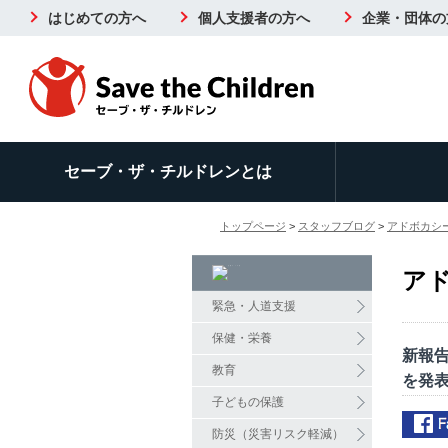
はじめての方へ
個人支援者の方へ
企業・団体の
セーブ・ザ・チルドレンとは
トップページ
>
スタッフブログ
>
アドボカシ
ア
緊急・人道支援
保健・栄養
新報告
教育
を発表（
子どもの保護
防災（災害リスク軽減）