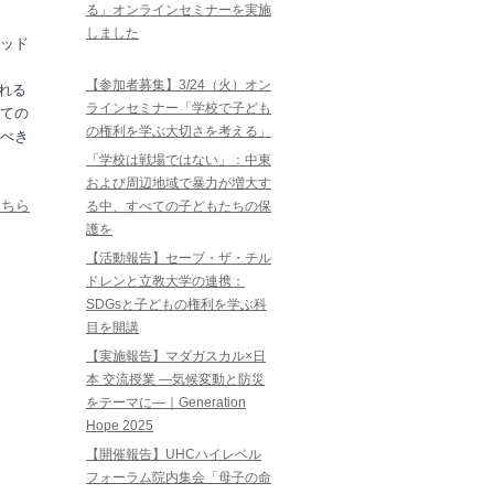
る」オンラインセミナーを実施
しました
ッド
【参加者募集】3/24（火）オン
れる
ラインセミナー「学校で子ども
ての
の権利を学ぶ大切さを考える」
べき
「学校は戦場ではない」：中東
および周辺地域で暴力が増大す
こちら
る中、すべての子どもたちの保
護を
【活動報告】セーブ・ザ・チル
ドレンと立教大学の連携：
SDGsと子どもの権利を学ぶ科
目を開講
【実施報告】マダガスカル×日
本 交流授業 ―気候変動と防災
をテーマに―｜Generation
Hope 2025
【開催報告】UHCハイレベル
フォーラム院内集会「母子の命