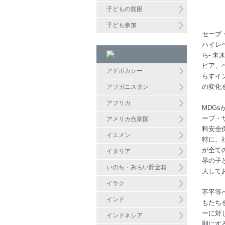
子どもの貧困
子ども参加
セーブ
ハイレ
ち- 
ピア、ベ
アドボカシー
らすイ
の変化
アフガニスタン
アフリカ
MDG
ーブ・
アメリカ合衆国
料安全
イエメン
特に、
が全て
イタリア
界の子
いのち・みらい貯金箱
大して
イラク
不平等
インド
もたち
ーに対
インドネシア
則にす