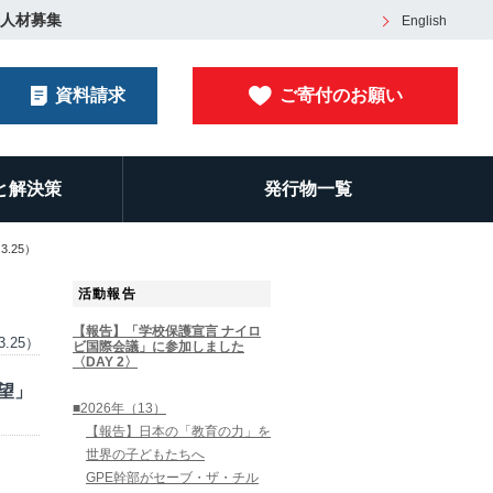
人材募集
English
資料請求
ご寄付のお願い
と解決策
発行物一覧
.25）
活動報告
【報告】「学校保護宣言 ナイロ
3.25）
ビ国際会議」に参加しました
〈DAY 2〉
望」
■2026年（13）
【報告】日本の「教育の力」を
世界の子どもたちへ
GPE幹部がセーブ・ザ・チル