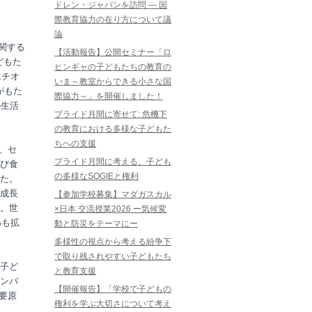
ドレン・ジャパンを訪問 ― 国
際教育協力の在り方について議
論
関する
【活動報告】公開セミナー「ロ
どもた
ヒンギャの子どもたちの教育の
エチオ
いま～教室からできる小さな国
がもた
際協力～」を開催しました！
の生活
プライド月間に寄せて: 危機下
の教育における多様な子どもた
ちへの支援
、セ
プライド月間に考える、子ども
び食
の多様なSOGIEと権利
た。
成長
【参加学校募集】マダガスカル
。世
×日本 交流授業2026 ー気候変
%も拡
動と防災をテーマにー
多様性の視点から考える紛争下
で取り残されやすい子どもたち
子ど
と教育支援
ンバ
【開催報告】「学校で子どもの
要原
権利を学ぶ大切さについて考え