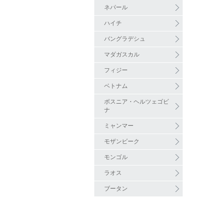
ネパール
ハイチ
バングラデシュ
マダガスカル
フィジー
ベトナム
ボスニア・ヘルツェゴビ
ナ
ミャンマー
モザンビーク
モンゴル
ラオス
ブータン