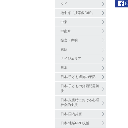
タイ
地中海「捜索救助船」
中東
中南米
提言・声明
東欧
ナイジェリア
日本
日本/子ども虐待の予防
日本/子どもの貧困問題解
決
日本/災害時における心理
社会的支援
日本/国内災害
日本/地域NPO支援