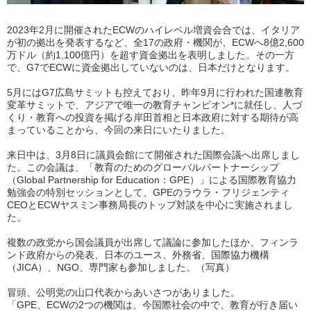
2023年2月に開催されたECWのハイレベル増資会合では、イタリア
が初の拠出を発表するなど、全17の政府・機関が、ECWへ8億2,600
万ドル（約1,100億円）を超す資金拠出を表明しました。その一方
で、G7でECWに資金拠出していないのは、日本だけとなります。
5月にはG7広島サミットも控えており、昨年9月に行われた国連教育
変革サミットで、アジアで唯一の教育チャンピオン*に就任し、人づ
くり・教育への投資を掲げる岸田首相と日本政府に対する期待が高
まっていることから、今回の来日にいたりました。
来日中は、3月8日に議員会館にて開催された国際会議へ出席しまし
た。この会議は、「教育のためのグローバルパートナーシップ
（Global Partnership for Education：GPE）」による国際教育協力
勉強会の特別セッションとして、GPEのラウラ・フリジェンティ
CEOとECWヤスミン事務局長のトップ対談を中心に実施されまし
た。
複数の政党から国会議員が出席して議論に参加したほか、フィンラ
ンド政府からの発表、日本のユース、外務省、国際協力機構
（JICA）、NGO、専門家も参加しました。（写真）
冒頭、公明党の山口代表からあいさつがありました。
「GPE、ECWの2つの機関は、今国際社会の中で、教育が行き届い