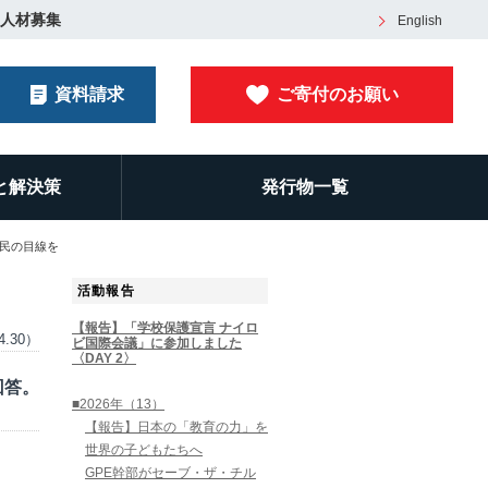
人材募集
English
資料請求
ご寄付のお願い
と解決策
発行物一覧
市民の目線を
活動報告
【報告】「学校保護宣言 ナイロ
4.30）
ビ国際会議」に参加しました
〈DAY 2〉
回答。
■2026年（13）
【報告】日本の「教育の力」を
世界の子どもたちへ
GPE幹部がセーブ・ザ・チル