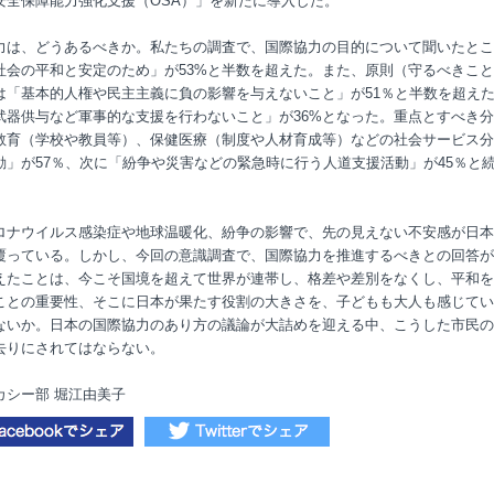
安全保障能力強化支援（OSA）」を新たに導入した。
力は、どうあるべきか。私たちの調査で、国際協力の目的について聞いたとこ
社会の平和と安定のため」が53%と半数を超えた。また、原則（守るべきこ
は「基本的人権や民主主義に負の影響を与えないこと」が51％と半数を超え
武器供与など軍事的な支援を行わないこと」が36%となった。重点とすべき
教育（学校や教員等）、保健医療（制度や人材育成等）などの社会サービス分
動」が57％、次に「紛争や災害などの緊急時に行う人道支援活動」が45％と
ロナウイルス感染症や地球温暖化、紛争の影響で、先の見えない不安感が日本
覆っている。しかし、今回の意識調査で、国際協力を推進するべきとの回答が
えたことは、今こそ国境を超えて世界が連帯し、格差や差別をなくし、平和を
ことの重要性、そこに日本が果たす役割の大きさを、子どもも大人も感じてい
ないか。日本の国際協力のあり方の議論が大詰めを迎える中、こうした市民の
去りにされてはならない。
カシー部 堀江由美子