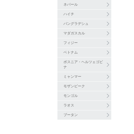
ネパール
ハイチ
バングラデシュ
マダガスカル
フィジー
ベトナム
ボスニア・ヘルツェゴビ
ナ
ミャンマー
モザンビーク
モンゴル
ラオス
ブータン