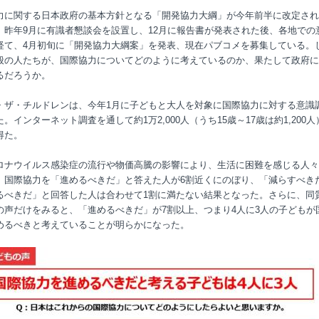
力に関する日本政府の基本方針となる「開発協力大綱」が今年前半に改定され
、昨年9月に有識者懇談会を設置し、12月に報告書が発表された後、各地での
経て、4月初旬に「開発協力大綱案」を発表、現在パブコメを募集している。
般の人たちが、国際協力についてどのように考えているのか、果たして政府に
るだろうか。
・ザ・チルドレンは、今年1月に子どもと大人を対象に国際協力に対する意識
。インターネット調査を通して約1万2,000人（うち15歳～17歳は約1,200
得た。
ロナウイルス感染症の流行や物価高騰の影響により、生活に困難を感じる人々
、国際協力を「進めるべきだ」と答えた人が6割近くにのぼり、「減らすべき
るべきだ」と回答した人は合わせて1割に満たない結果となった。さらに、同
の声だけをみると、「進めるべきだ」が7割以上、つまり4人に3人の子どもが
めるべきと考えていることが明らかになった。