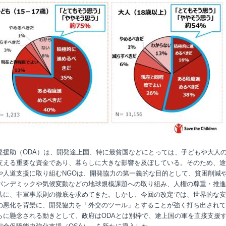
発援助（ODA）は、開発途上国、特に最貧国などにとっては、子どもや大人
支える重要な資金であり、暮らしに大きな影響を及ぼしている。そのため、途
や人道支援に取り組むNGOは、開発協力の第一義的な目的として、貧困削減
パンデミックや気候変動などの地球規模課題への取り組み、人権の尊重・推進
共に、非軍事原則の徹底を求めてきた。しかし、今回の改定では、世界的な安
の悪化を背景に、開発協力を「外交のツール」とすることが強く打ち出されて
らに懸念される動きとして、政府はODAとは別枠で、途上国の軍を直接支援