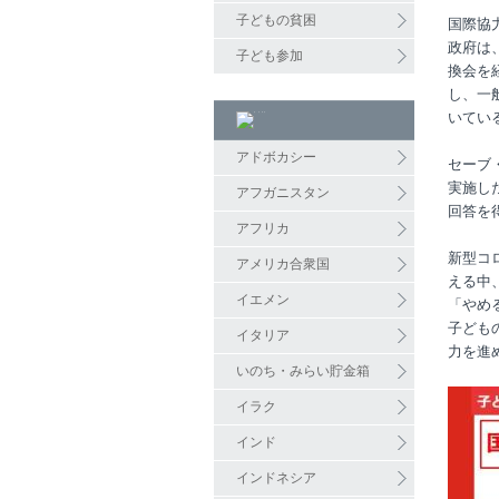
子どもの貧困
国際協
政府は
子ども参加
換会を
し、一
いてい
アドボカシー
セーブ
実施した
アフガニスタン
回答を
アフリカ
新型コ
アメリカ合衆国
える中
イエメン
「やめ
子ども
イタリア
力を進
いのち・みらい貯金箱
イラク
インド
インドネシア