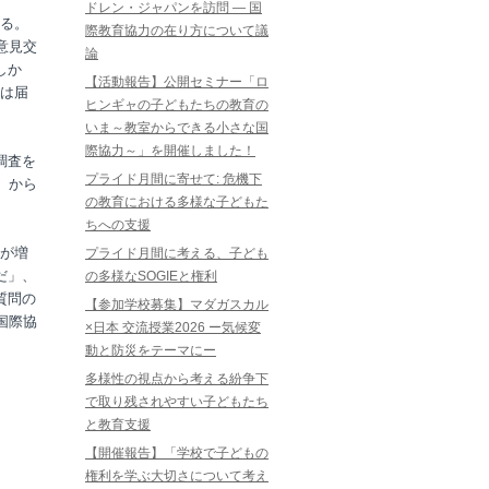
ドレン・ジャパンを訪問 ― 国
る。
際教育協力の在り方について議
意見交
論
しか
【活動報告】公開セミナー「ロ
は届
ヒンギャの子どもたちの教育の
いま～教室からできる小さな国
際協力～」を開催しました！
調査を
プライド月間に寄せて: 危機下
人）から
の教育における多様な子どもた
ちへの支援
が増
プライド月間に考える、子ども
だ」、
の多様なSOGIEと権利
質問の
【参加学校募集】マダガスカル
国際協
×日本 交流授業2026 ー気候変
動と防災をテーマにー
多様性の視点から考える紛争下
で取り残されやすい子どもたち
と教育支援
【開催報告】「学校で子どもの
権利を学ぶ大切さについて考え