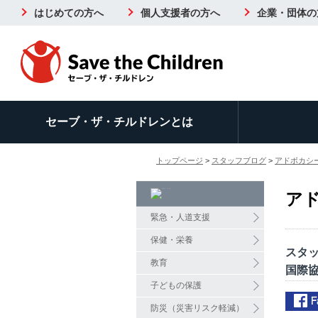
はじめての方へ
個人支援者の方へ
企業・団体の
セーブ・ザ・チルドレンとは
トップページ
>
スタッフブログ
>
アドボカシ
ア
緊急・人道支援
保健・栄養
スタ
教育
国際
子どもの保護
防災（災害リスク軽減）