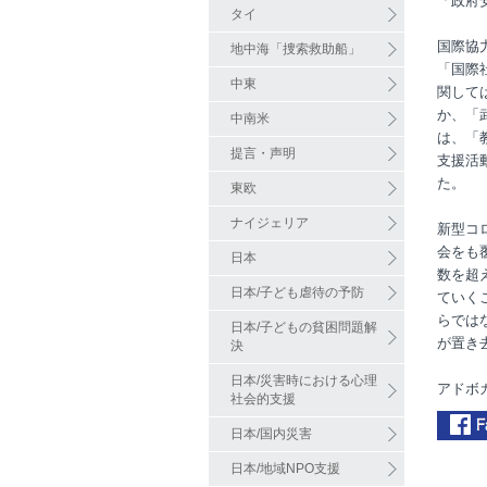
「政府
タイ
国際協
地中海「捜索救助船」
「国際
中東
関して
か、「
中南米
は、「
提言・声明
支援活
た。
東欧
ナイジェリア
新型コ
会をも
日本
数を超
日本/子ども虐待の予防
ていく
らでは
日本/子どもの貧困問題解
が置き
決
日本/災害時における心理
アドボ
社会的支援
日本/国内災害
日本/地域NPO支援