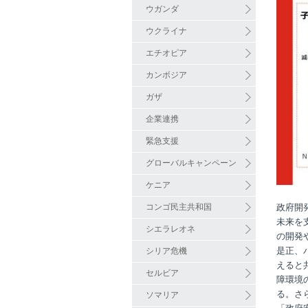
ウガンダ
ウクライナ
エチオピア
カンボジア
ガザ
企業連携
緊急支援
グローバルキャンペーン
ケニア
コンゴ民主共和国
政府開
未来を
シエラレオネ
の開発
是正、
シリア危機
えると
セルビア
障環境
る。さ
ソマリア