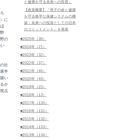
と健康を守る未来への投資」
【政策概要】『母子の命と健康
ろ
を守る衡平な保健システムの構
と）に
築：未来への投資としての日本
たほ
のコミットメント』を発表
分野
野の
■2025年（36）
続い
■2024年（21）
■2023年（32）
■2022年（37）
の社
■2021年（46）
過半
築い
■2020年（49）
るか
■2019年（23）
視点
■2018年（13）
■2017年（130）
■2016年（131）
■2015年（132）
■2014年（133）
■2013年（134）