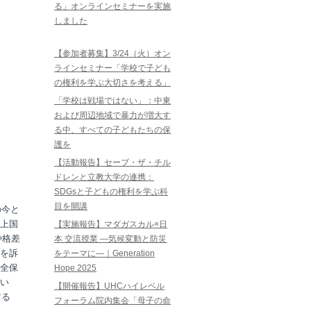
る」オンラインセミナーを実施
しました
【参加者募集】3/24（火）オン
ラインセミナー「学校で子ども
の権利を学ぶ大切さを考える」
「学校は戦場ではない」：中東
および周辺地域で暴力が増大す
る中、すべての子どもたちの保
護を
【活動報告】セーブ・ザ・チル
ドレンと立教大学の連携：
SDGsと子どもの権利を学ぶ科
目を開講
の今と
上国
【実施報告】マダガスカル×日
や格差
本 交流授業 ―気候変動と防災
を訴
をテーマに―｜Generation
全保
Hope 2025
い
【開催報告】UHCハイレベル
する
フォーラム院内集会「母子の命