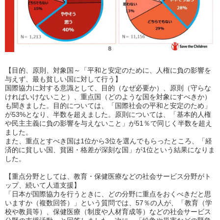
【目的、原則、対象国～「平和と安定のために、人権に負の影響を
与えず、最も貧しい国に対して行う】
国際協力に対する意識として、目的（なぜ必要か）、原則（守らな
ければいけないこと）、重点国（どのような国を対象にすべきか）
も聞きました。
目的については、「国際社会の平和と安定のため」
が
53%
となり、半数を超えました。原則については、「基本的人権
や民主主義に負の影響を与えないこと」が
51
％で同じく半数を超え
ました。
また、重点とすべき国は
1
位から
3
位を選んでもらったところ、「経
済的に貧しい国、貧困・格差が深刻な国」が
1
位という結果になりま
した。
【重点分野としては、教育・保健医療などの社会サービス分野がト
ップ、続いて人道支援】
「日本が国際協力を行うときに、どの分野に重点をおくべきだと思
いますか（複数回答）」という質問では、
57
％の人が、「教育（学
校や教員等）、保健医療（制度や人材育成等）などの社会サービス