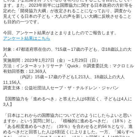
ます。また、
2023
年前半には国際協力に関する日本政府の方針等を
定めた「開発協力大綱」が改定されることになっており、調査から
見えてくる日本の子ども・大人の声を新しい大綱に反映させること
も目的の一つです。
今回、アンケート結果がまとまりましたのでご報告します。
アンケート結果はこちら
対象
：
47
都道府県在住の、?
15
歳～
17
歳の子ども、➁
18
歳以上の大
人
実施期間
：
2023
年
1
月
27
日（金）～
1
月
29
日（日）
方法
：インターネットリサーチ「
Quick
」※調査委託先：マクロミル
有効回答数
：
12,369
人
（内訳）
15
歳～
17
歳の子ども
1,213
人、
18
歳以上の大人
11,156
人
調査主体
：公益社団法人セーブ・ザ・チルドレン・ジャパン
【国際協力を「進めるべき」と答えた人は
6
割近く、子どもは
4
人に
3
人】
「日本はこれからの国際協力についてどのようにしたらよいと思い
ますか」という質問に対し、「積極的に進めるべきだ」（
18
％）と
「ある程度進めるべきだ」（
39
％）を合わせると約
56
％となり、進
めるべきだと回答した人は
6
割近くに上りました。一方、「減らすべ