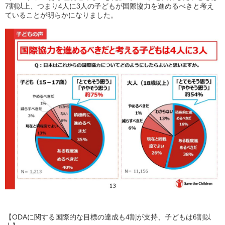
7
割以上、つまり
4
人に
3
人の子どもが国際協力を進めるべきと考え
ていることが明らかになりました。
【
ODA
に関する国際的な目標の達成も
4
割が支持、子どもは
6
割以