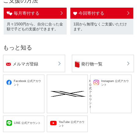
ご支援の方法
毎月寄付する
今回寄付する
月々1500円から、自分に合った金
1回から無理なくご支援いただけ
額で子どもの支援ができます。
ます。
もっと知る
メルマガ登録
発行物一覧
Facebook 公式アカウ
X
Instagram 公式アカウ
ント
公
ント
式
ア
カ
ウ
ン
ト
YouTube 公式アカウ
LINE 公式アカウント
ント