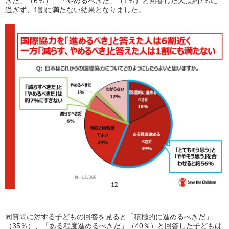
きだ」（
6
％）、「やめるべきだ」（
1
％）と回答した人は約
7
％に
過ぎず、
1
割に満たない結果となりました。
同質問に対する子どもの回答を見ると「積極的に進めるべきだ」
（
35
％）、「ある程度進めるべきだ」（
40
％）と回答した子どもは