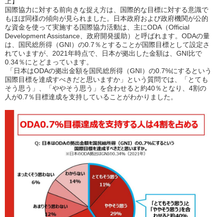
上】
国際協力に対する前向きな捉え方は、国際的な目標に対する意識で
もほぼ同様の傾向が見られました。日本政府および政府機関が公的
な資金を使って実施する国際協力活動は、主に
ODA
（
Official
Development Assistance
、政府開発援助）と呼ばれます。
ODA
の量
は、国民総所得（
GNI
）の
0.7
％とすることが国際目標として設定さ
れていますが、
2021
年時点で、日本が拠出した金額は、
GNI
比で
0.34
％にとどまっています。
「日本は
ODA
の拠出金額を国民総所得（
GNI
）の
0.7%
にするという
国際目標を達成すべきだと思いますか」という質問では、「とても
そう思う」、「ややそう思う」を合わせると約
40
％となり、
4
割の
人が
0.7
％目標達成を支持していることがわかりました。