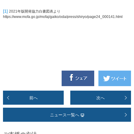
[1]
2021
年版開発協力白書図表より
https://www.mofa.go.jp/mofaj/gaiko/oda/press/shiryo/page24_000141.html
前へ
次へ
ニュース一覧へ