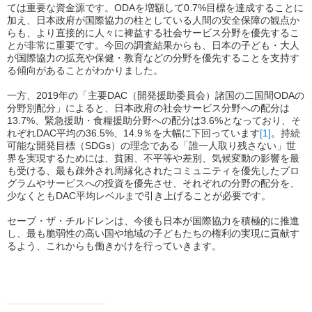
ては重要な資金源です。
ODA
を増額して
0.7%
目標を達成することに
加え、日本政府が国際協力の柱としている人間の安全保障の観点か
らも、より直接的に人々に裨益する社会サービス分野を優先するこ
とが非常に重要です。今回の調査結果からも、日本の子ども・大人
が国際協力の拡充や保健・教育などの分野を優先することを支持す
る傾向があることがわかりました。
一方、
2019
年の「主要
DAC
（開発援助委員会）諸国の二国間
ODA
の
分野別配分」によると、日本政府の社会サービス分野への配分は
13.7%
、緊急援助・食糧援助分野への配分は
3.6%
となっており、そ
れぞれ
DAC
平均の
36.5%
、
14.9
％を大幅に下回っています
[1]
。持続
可能な開発目標（
SDGs
）の理念である「誰一人取り残さない」世
界を実現するためには、貧困、不平等や差別、気候変動の影響を最
も受ける、最も疎外され周縁化されたコミュニティを優先したプロ
グラムやサービスへの投資を優先させ、それぞれの分野の配分を、
少なくとも
DAC
平均レベルまで引き上げることが必要です。
セーブ・ザ・チルドレンは、今後も日本が国際協力を積極的に推進
し、最も脆弱性の高い国や地域の子どもたちの権利の実現に貢献す
るよう、これからも働きかけを行っていきます。