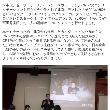
前半は、セーブ・ザ・チルドレン・スウェーデンがCRBPのコンサ
ルテーションを行う社会企業として北京に設立した「子どもの権利
とCSRセンター（CCRCSR）」のクリス・カルダシェビッツ氏と、
ロイドレジスタークオリティ アシュアランス （LRQA）ジャパンの
冨田秀実氏、お二人の講師からのレクチャーが行われました。
本セミナーのため、北京から来日したカルダシュビッツ氏からは
CRBPの10の原則や、CCRCSRが企業と取り組んだ個別事例、
CRBPが企業にとって重要である理由、などについて紹介されまし
た。特にカルダシュビッツ氏はグローバル市場のなかで、日本企業
は質の高い製品やサービスを提供してきた技術と知識の蓄積があ
り、CRBPの分野においても世界のリーダーとして先駆けとなれる
クオリティを持っていると訴えました。