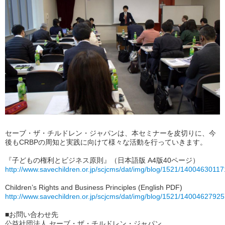
セーブ・ザ・チルドレン・ジャパンは、本セミナーを皮切りに、今
後もCRBPの周知と実践に向けて様々な活動を行っていきます。
『子どもの権利とビジネス原則』（日本語版 A4版40ページ）
http://www.savechildren.or.jp/scjcms/dat/img/blog/1521/14004630117
Children’s Rights and Business Principles (English PDF)
http://www.savechildren.or.jp/scjcms/dat/img/blog/1521/14004627925
■お問い合わせ先
公益社団法人 セーブ・ザ・チルドレン・ジャパン