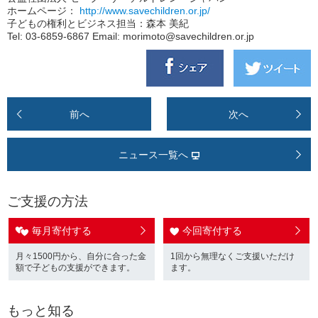
ホームページ：
http://www.savechildren.or.jp/
子どもの権利とビジネス担当：森本 美紀
Tel: 03-6859-6867 Email: morimoto@savechildren.or.jp
前へ
次へ
ニュース一覧へ
ご支援の方法
毎月寄付する
今回寄付する
月々1500円から、自分に合った金
1回から無理なくご支援いただけ
額で子どもの支援ができます。
ます。
もっと知る