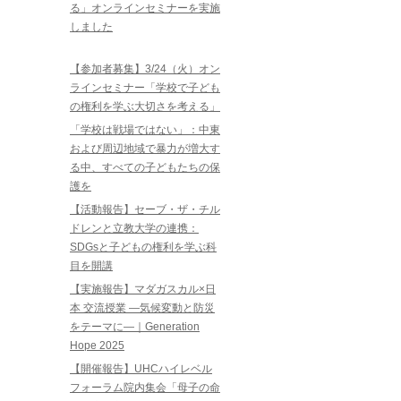
る」オンラインセミナーを実施
しました
【参加者募集】3/24（火）オン
ラインセミナー「学校で子ども
の権利を学ぶ大切さを考える」
「学校は戦場ではない」：中東
および周辺地域で暴力が増大す
る中、すべての子どもたちの保
護を
【活動報告】セーブ・ザ・チル
ドレンと立教大学の連携：
SDGsと子どもの権利を学ぶ科
目を開講
【実施報告】マダガスカル×日
本 交流授業 ―気候変動と防災
をテーマに―｜Generation
Hope 2025
【開催報告】UHCハイレベル
フォーラム院内集会「母子の命