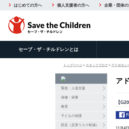
はじめての方へ
個人支援者の方へ
企業・団体の
セーブ・ザ・チルドレンとは
トップページ
>
スタッフブログ
>
アドボカシ
ア
緊急・人道支援
保健・栄養
【G2
教育
子どもの保護
防災（災害リスク軽減）
11
月
4