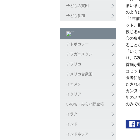
まいま
子どもの貧困
のよう
子ども参加
「
1
年前
ット、
投じる
心の集
アドボカシー
ること
「いく
アフガニスタン
り、
G2
アフリカ
首脳が
コミッ
アメリカ合衆国
医者に
イエメン
たされ
カンヌ
イタリア
年のメ
のみで
いのち・みらい貯金箱
イラク
インド
インドネシア