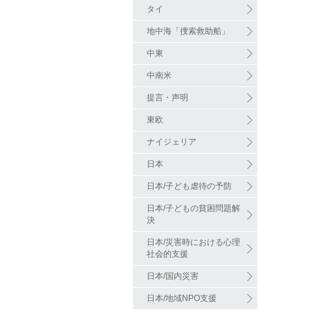
タイ
地中海「捜索救助船」
中東
中南米
提言・声明
東欧
ナイジェリア
日本
日本/子ども虐待の予防
日本/子どもの貧困問題解
決
日本/災害時における心理
社会的支援
日本/国内災害
日本/地域NPO支援