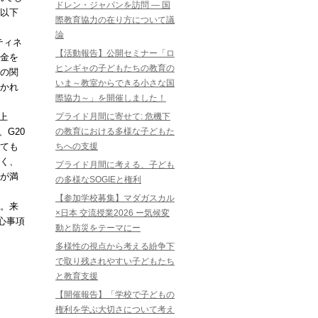
ドレン・ジャパンを訪問 ― 国
以下
際教育協力の在り方について議
論
ティネ
【活動報告】公開セミナー「ロ
金を
ヒンギャの子どもたちの教育の
の関
いま～教室からできる小さな国
かれ
際協力～」を開催しました！
上
プライド月間に寄せて: 危機下
、
G20
の教育における多様な子どもた
ても
ちへの支援
く、
プライド月間に考える、子ども
が満
の多様なSOGIEと権利
【参加学校募集】マダガスカル
。来
×日本 交流授業2026 ー気候変
心事項
動と防災をテーマにー
多様性の視点から考える紛争下
で取り残されやすい子どもたち
と教育支援
【開催報告】「学校で子どもの
権利を学ぶ大切さについて考え