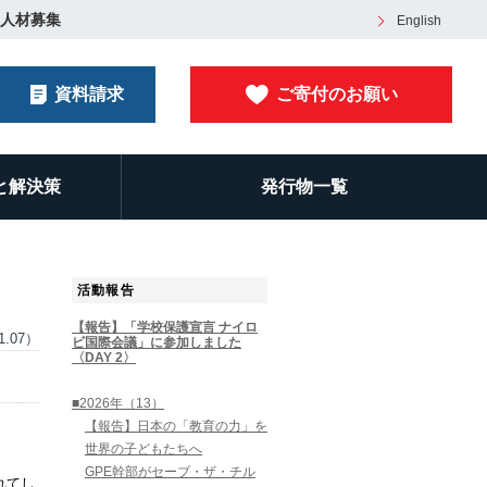
人材募集
English
資料請求
ご寄付のお願い
と解決策
発行物一覧
活動報告
【報告】「学校保護宣言 ナイロ
1.07）
ビ国際会議」に参加しました
〈DAY 2〉
■2026年（13）
【報告】日本の「教育の力」を
世界の子どもたちへ
GPE幹部がセーブ・ザ・チル
れてし