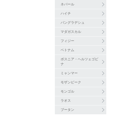
ネパール
ハイチ
バングラデシュ
マダガスカル
フィジー
ベトナム
ボスニア・ヘルツェゴビ
ナ
ミャンマー
モザンビーク
モンゴル
ラオス
ブータン