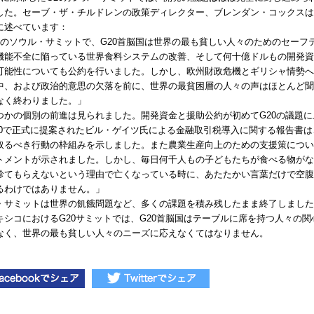
した。セーブ・ザ・チルドレンの政策ディレクター、ブレンダン・コックスは
に述べています：
のソウル・サミットで、
G20
首脳国は世界の最も貧しい人々のためのセーフ
機能不全に陥っている世界食料システムの改善、そして何十億ドルもの開発資
可能性についても公約を行いました。しかし、欧州財政危機とギリシャ情勢へ
中、および政治的意思の欠落を前に、世界の最貧困層の人々の声はほとんど聞
なく終わりました。」
つかの個別の前進は見られました。開発資金と援助公約が初めて
G20
の議題に
0
で正式に提案されたビル・ゲイツ氏による金融取引税導入に関する報告書は
取るべき行動の枠組みを示しました。また農業生産向上のための支援策につい
トメントが示されました。しかし、毎日何千人もの子どもたちが食べる物がな
診てもらえないという理由で亡くなっている時に、あたたかい言葉だけで空腹
るわけではありません。」
・サミットは世界の飢餓問題など、多くの課題を積み残したまま終了しました
キシコにおける
G20
サミットでは、
G20
首脳国はテーブルに席を持つ人々の関
なく、世界の最も貧しい人々のニーズに応えなくてはなりません。