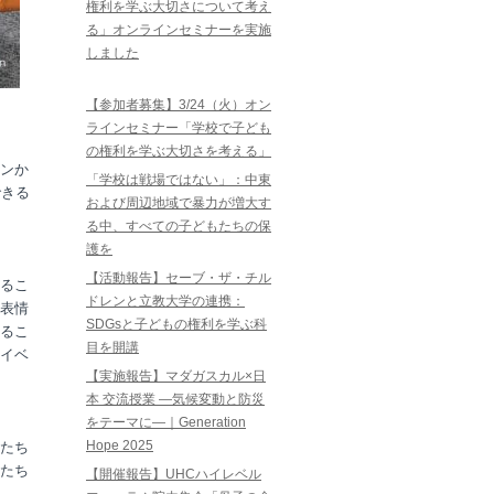
権利を学ぶ大切さについて考え
る」オンラインセミナーを実施
しました
【参加者募集】3/24（火）オン
ラインセミナー「学校で子ども
の権利を学ぶ大切さを考える」
ンか
「学校は戦場ではない」：中東
できる
および周辺地域で暴力が増大す
る中、すべての子どもたちの保
護を
【活動報告】セーブ・ザ・チル
るこ
ドレンと立教大学の連携：
表情
SDGsと子どもの権利を学ぶ科
るこ
目を開講
イベ
【実施報告】マダガスカル×日
本 交流授業 ―気候変動と防災
をテーマに―｜Generation
Hope 2025
たち
たち
【開催報告】UHCハイレベル