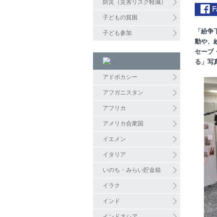
防災（災害リスク軽減）
子どもの貧困
「紛争
子ども参加
動や、
セーブ
る」写
アドボカシー
アフガニスタン
アフリカ
アメリカ合衆国
イエメン
イタリア
いのち・みらい貯金箱
イラク
インド
インドネシア