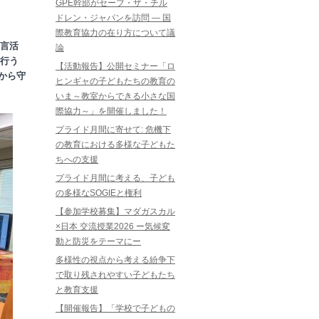
GPE幹部がセーブ・ザ・チル
ドレン・ジャパンを訪問 ― 国
際教育協力の在り方について議
言活
論
行う
【活動報告】公開セミナー「ロ
から守
ヒンギャの子どもたちの教育の
いま～教室からできる小さな国
際協力～」を開催しました！
プライド月間に寄せて: 危機下
の教育における多様な子どもた
ちへの支援
プライド月間に考える、子ども
の多様なSOGIEと権利
【参加学校募集】マダガスカル
×日本 交流授業2026 ー気候変
動と防災をテーマにー
多様性の視点から考える紛争下
で取り残されやすい子どもたち
と教育支援
【開催報告】「学校で子どもの