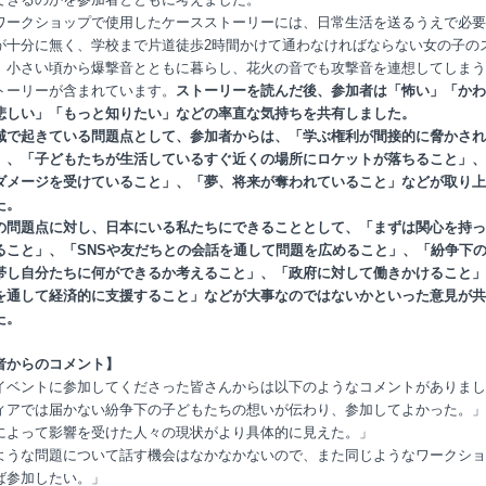
ワークショップで使用したケースストーリーには、日常生活を送るうえで必要
が十分に無く、学校まで片道徒歩2時間かけて通わなければならない女の子の
、小さい頃から爆撃音とともに暮らし、花火の音でも攻撃音を連想してしまう
トーリーが含まれています。
ストーリーを読んだ後、参加者は「怖い」「かわ
悲しい」「もっと知りたい」などの率直な気持ちを共有しました。
域で起きている問題点として、参加者からは、「学ぶ権利が間接的に脅かされ
」、「子どもたちが生活しているすぐ近くの場所にロケットが落ちること」、
ダメージを受けていること」、「夢、将来が奪われていること」などが取り上
た。
の問題点に対し、日本にいる私たちにできることとして、「まずは関心を持っ
ること」、「SNSや友だちとの会話を通して問題を広めること」、「紛争下
帯し自分たちに何ができるか考えること」、「政府に対して働きかけること」
を通して経済的に支援すること」などが大事なのではないかといった意見が共
た。
者からのコメント】
イベントに参加してくださった皆さんからは以下のようなコメントがありまし
ィアでは届かない紛争下の子どもたちの想いが伝わり、参加してよかった。」
によって影響を受けた人々の現状がより具体的に見えた。」
ような問題について話す機会はなかなかないので、また同じようなワークショ
ば参加したい。」