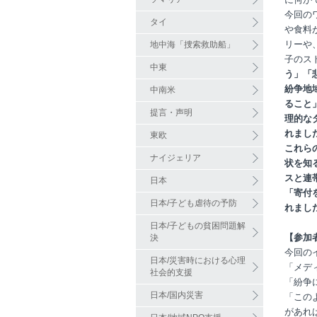
今回の
タイ
や食料
リーや
地中海「捜索救助船」
子のス
中東
う」「
紛争地
中南米
ること
提言・声明
理的な
れまし
東欧
これら
ナイジェリア
状を知
スと連
日本
「寄付
日本/子ども虐待の予防
れまし
日本/子どもの貧困問題解
【参加
決
今回の
日本/災害時における心理
「メデ
社会的支援
「紛争
日本/国内災害
「この
があれ