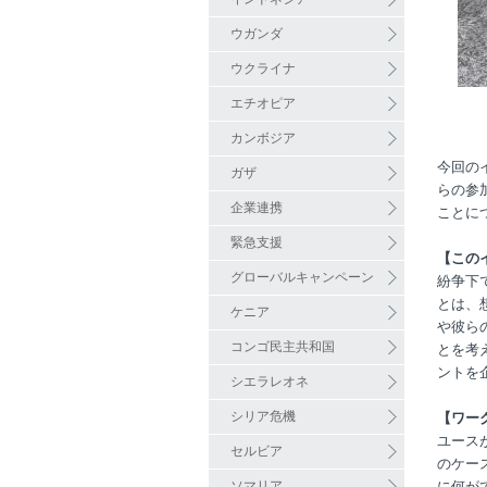
ウガンダ
ウクライナ
エチオピア
カンボジア
今回の
ガザ
らの参
企業連携
ことに
緊急支援
【この
グローバルキャンペーン
紛争下
とは、
ケニア
や彼ら
コンゴ民主共和国
とを考
ントを
シエラレオネ
シリア危機
【ワー
ユース
セルビア
のケー
ソマリア
に何が