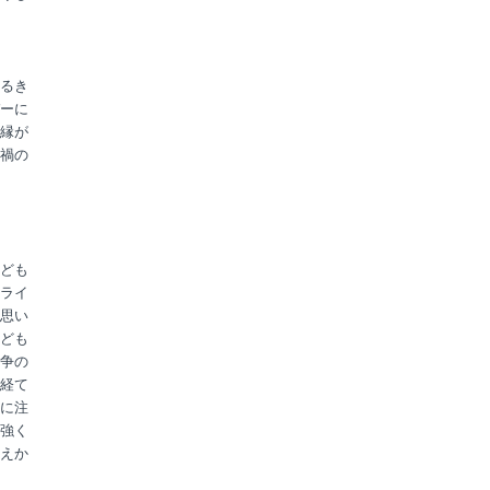
るき
ーに
縁が
禍の
ども
ライ
思い
ども
争の
経て
に注
強く
えか