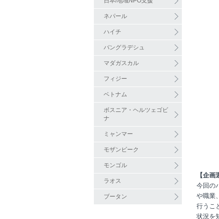
日本/地域NPO支援
ネパール
ハイチ
バングラデシュ
マダガスカル
フィジー
ベトナム
ボスニア・ヘルツェゴビ
ナ
ミャンマー
モザンビーク
モンゴル
【企画
ラオス
今回の
や職業
ブータン
行うこ
状況を