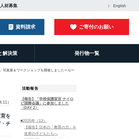
人材募集
English
資料請求
ご寄付のお願い
と解決策
発行物一覧
る」写真展＆ワークショップを開催しましたーセー
活動報告
【報告】「学校保護宣言 ナイロ
4.11）
ビ国際会議」に参加しました
〈DAY 2〉
教育を
■2026年（13）
ザ・チ
【報告】日本の「教育の力」を
世界の子どもたちへ