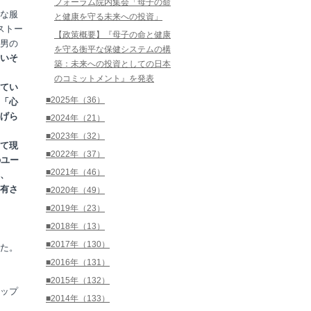
フォーラム院内集会「母子の命
な服
と健康を守る未来への投資」
ストー
【政策概要】『母子の命と健康
男の
を守る衡平な保健システムの構
いそ
築：未来への投資としての日本
のコミットメント』を発表
てい
■2025年（36）
「心
げら
■2024年（21）
■2023年（32）
て現
■2022年（37）
のユー
■2021年（46）
、
有さ
■2020年（49）
■2019年（23）
■2018年（13）
■2017年（130）
た。
■2016年（131）
■2015年（132）
ップ
■2014年（133）