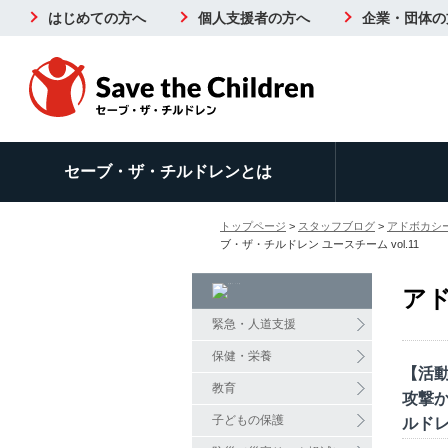
はじめての方へ
個人支援者の方へ
企業・団体の
セーブ・ザ・チルドレンとは
トップページ
>
スタッフブログ
>
アドボカシ
ブ・ザ・チルドレン ユースチーム vol.11
ア
緊急・人道支援
保健・栄養
【活
教育
攻撃
子どもの保護
ルドレ