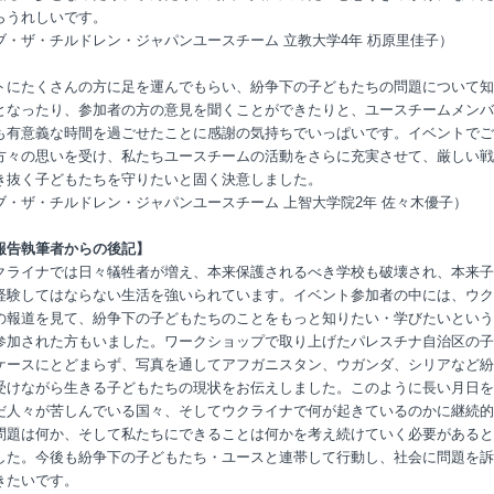
らうれしいです。
ブ・ザ・チルドレン・ジャパンユースチーム 立教大学4年 杤原里佳子）
トにたくさんの方に足を運んでもらい、紛争下の子どもたちの問題について知
となったり、参加者の方の意見を聞くことができたりと、ユースチームメンバ
も有意義な時間を過ごせたことに感謝の気持ちでいっぱいです。イベントでご
方々の思いを受け、私たちユースチームの活動をさらに充実させて、厳しい戦
き抜く子どもたちを守りたいと固く決意しました。
ブ・ザ・チルドレン・ジャパンユースチーム 上智大学院2年 佐々木優子）
報告執筆者からの後記】
クライナでは日々犠牲者が増え、本来保護されるべき学校も破壊され、本来子
経験してはならない生活を強いられています。イベント参加者の中には、ウク
の報道を見て、紛争下の子どもたちのことをもっと知りたい・学びたいという
参加された方もいました。ワークショップで取り上げたパレスチナ自治区の子
ケースにとどまらず、写真を通してアフガニスタン、ウガンダ、シリアなど紛
受けながら生きる子どもたちの現状をお伝えしました。このように長い月日を
だ人々が苦しんでいる国々、そしてウクライナで何が起きているのかに継続的
問題は何か、そして私たちにできることは何かを考え続けていく必要があると
した。今後も紛争下の子どもたち・ユースと連帯して行動し、社会に問題を訴
きたいです。