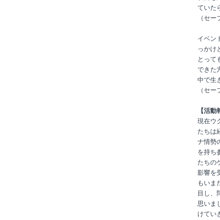
ていた
（セー
イベン
っかけ
とって
できた
中で生
（セー
【活動
現在ウ
たちは
ナ情勢
を持ち
たちの
影響を
もいま
目し、
思いま
けてい