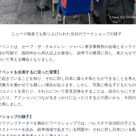
ニュース報道でも取り上げられた当日のワークショップの様子
イベントは、セーブ・ザ・チルドレン・ジャパン東京事務所の会場とオンライ
加が可能で、国内外から40人以上が参加し、紛争下の教育に対し、私たちが
ついて考える機会となりました。
イベントを企画するに至った背景】
で起きていることを知り、それに対し日本に暮らす私たちができることを考え
想像力を働かせても難しい場合があります。しかし、写真に映る子どもたちの
のコメントを見たり、それらについて意見交換をすることは、自分たちにでき
えたり、アクションにつながるきっかけになったりするとの思いから、今回の
企画しました。
クショップの様子】
がファシリテーターを務めたワークショップでは、パレスチナ自治区の子ども
スストーリーを読み、紛争地域で起きている問題や、それに対し日本にいる私
できるのかを参加者とともに考えました。