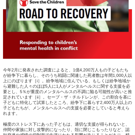
今年2月に発表された調査によると、1億4,200万人もの子どもたち
が紛争下に暮らし、そのうち戦闘に関連した死者数は年間1,000人以
上にのぼります［i］。紛争地域に住んでいる、もしくは紛争地域か
ら避難した人々のほぼ5人に1人がメンタルヘルスに関する支援を必
要とし、5％が重度のメンタルヘルスの不調に陥る可能性が高いと推
定されています［ii］。セーブ・ザ・チルドレンが、この割合を基に
子どもに特化して試算したところ、紛争下に暮らす2,400万人以上の
子どもたちが、メンタルヘルスへの支援を必要としていると考えら
れます。
極度のストレス下にあった子どもは、適切な支援が得られないと、
仲間や家族に対し攻撃的になったり、殻に閉じこもったりなど、認
知発達や感情の抑制面で生涯にわたる影響が生じることがあり、精