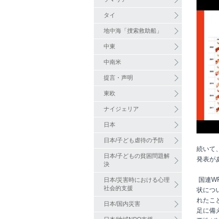
タイ
地中海「捜索救助船」
中東
中南米
提言・声明
東欧
ナイジェリア
日本
日本/子ども虐待の予防
続いて
日本/子どもの貧困問題解
発表が
決
国連
W
日本/災害時における心理
社会的支援
状につ
れたこ
日本/国内災害
足に備