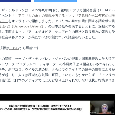
・ザ・チルドレンは、
2022
年
8
月
18
日に、第
8
回アフリカ開発会議（
TICAD8
）
イベント
『「アフリカの角」の飢餓を考える－ソマリア飢饉から10
年後の現
糸口』
をオンラインで開催しました。アフリカの角の飢餓に関する調査報告書
な遅れ2
（Dangerous Delay 2
）
』の日本語版を発表するとともに、深刻化する
餓に直面するソマリア、エチオピア、ケニアからの現状と取り組みの報告を受
際社会や各アクターが果たすべき役割について議論を行いました。
視聴は
こちら
から可能です。
トの冒頭、セーブ・ザ・チルドレン・ジャパンの理事／国際基督教大学人道ア
ットワーク プログラムコーディネーターの小尾尚子より開会あいさつを行い
紛争、新型コロナウイルス感染症、さらにウクライナでの紛争の影響により極
足が起こり、人々は壊滅的な飢餓に直面しているにもかかわらず、「アフリカ
飢餓問題は日本のメディアでほとんど取り上げられていない現状が指摘されま