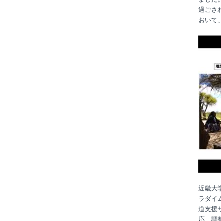
過ごさ
おいて
近畿大
ラダイ
道支援
応、調