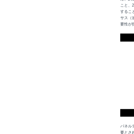
こと、
2
するこ
サス（
要性が
パネル
要とさ