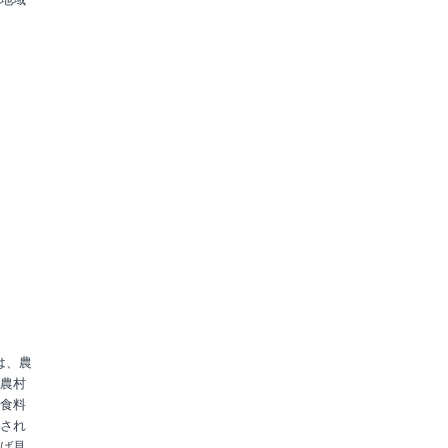
は、農
農村
食料
され
ば見