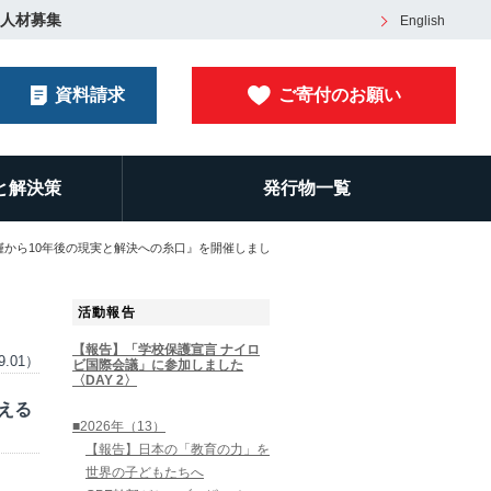
人材募集
English
資料請求
ご寄付のお願い
と解決策
発行物一覧
饉から10年後の現実と解決への糸口』を開催しまし
活動報告
【報告】「学校保護宣言 ナイロ
9.01）
ビ国際会議」に参加しました
〈DAY 2〉
える
■2026年（13）
。
【報告】日本の「教育の力」を
世界の子どもたちへ