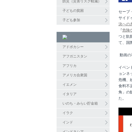
防災（災害リスク軽減）
子どもの貧困
セーブ
サイド
子ども参加
決への
『
危険
つと飢
て、国
アドボカシー
動画の
アフガニスタン
アフリカ
イベン
ョンネ
アメリカ合衆国
危機、
イエメン
食料不
角」の
イタリア
た。
いのち・みらい貯金箱
イラク
インド
インドネシア