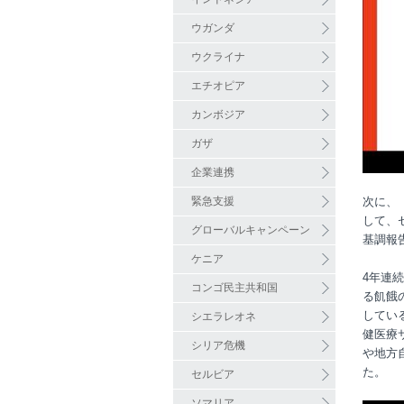
ウガンダ
ウクライナ
エチオピア
カンボジア
ガザ
企業連携
緊急支援
次に、
して、
グローバルキャンペーン
基調報
ケニア
4
年連続
コンゴ民主共和国
る飢餓
してい
シエラレオネ
健医療
シリア危機
や地方
た。
セルビア
ソマリア