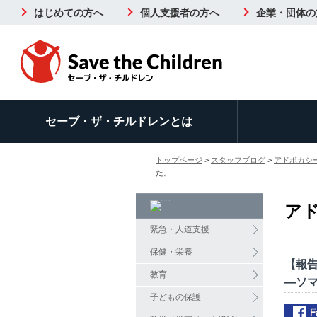
はじめての方へ
個人支援者の方へ
企業・団体の
セーブ・ザ・チルドレンとは
トップページ
>
スタッフブログ
>
アドボカシ
た。
ア
緊急・人道支援
保健・栄養
【報告
教育
―ソ
子どもの保護