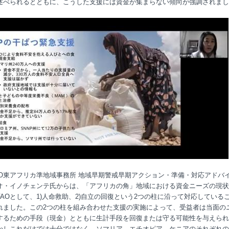
述べられるとともに、こうした支援には資金が集まらない傾向が強調されまし
O
東アフリカ準地域事務所 地域早期警戒早期アクション・準備・対応アドバ
オ・イノチェンテ氏からは、「アフリカの角」地域における資金ニーズの現状
FAO
として、
1)
人命救助、
2)
自立の回復という
2
つの柱に沿って対応している
れました。この
2
つの柱を組み合わせた支援の実施によって、受益者は当面の
するための手段（現金）とともに生計手段を回復または守る可能性を与えられ
かしこれだけでは十分ではなく、ソマリア、エチオピア、ケニアのそれぞれの