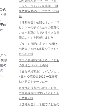
GPE幹部がセーブ・ザ・チル
ドレン・ジャパンを訪問 ― 国
公式
際教育協力の在り方について議
実と解
論
、
【活動報告】公開セミナー「ロ
干ば
ヒンギャの子どもたちの教育の
け
いま～教室からできる小さな国
際協力～」を開催しました！
プライド月間に寄せて: 危機下
の教育における多様な子どもた
ちへの支援
クシ
、気候
プライド月間に考える、子ども
度の
の多様なSOGIEと権利
の
【参加学校募集】マダガスカル
し
×日本 交流授業2026 ー気候変
動と防災をテーマにー
多様性の視点から考える紛争下
で取り残されやすい子どもたち
と教育支援
【開催報告】「学校で子どもの