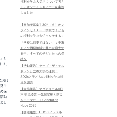
権利を学ぶ大切さについて考え
る」オンラインセミナーを実施
しました
【参加者募集】3/24（火）オン
ラインセミナー「学校で子ども
の権利を学ぶ大切さを考える」
「学校は戦場ではない」：中東
および周辺地域で暴力が増大す
る中、すべての子どもたちの保
」と
護を
より、
【活動報告】セーブ・ザ・チル
ドレンと立教大学の連携：
SDGsと子どもの権利を学ぶ科
におけ
目を開講
発生
【実施報告】マダガスカル×日
の保
本 交流授業 ―気候変動と防災
活動
をテーマに―｜Generation
まし
Hope 2025
【開催報告】UHCハイレベル