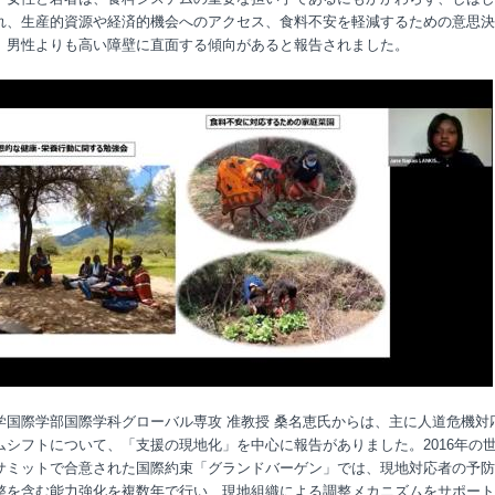
れ、生産的資源や経済的機会へのアクセス、食料不安を軽減するための意思決
、男性よりも高い障壁に直面する傾向があると報告されました。
学国際学部国際学科グローバル専攻 准教授 桑名恵氏からは、主に人道危機対
ムシフトについて、「支援の現地化」を中心に報告がありました。
2016
年の
サミットで合意された国際約束「グランドバーゲン」では、現地対応者の予防
整を含む能力強化を複数年で行い、現地組織による調整メカニズムをサポート