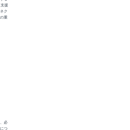
に支援
ネク
の重
、必
につ