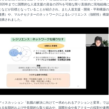
020
年までに国際的な人道支援の資金の
25%
を可能な限り直接的に現地組織
となどが目標となっていることが紹介され、また人道支援・開発・平和構築の
連携）や、マルチセクターのネットワークによるレジリエンス（強靭性）構築
指摘されました。
ディスカッション「飢餓の解決に向けてー求められるアクションと変革」では
れる短期的および中長期的な取り組みや、国際社会や各アクターの役割や連携