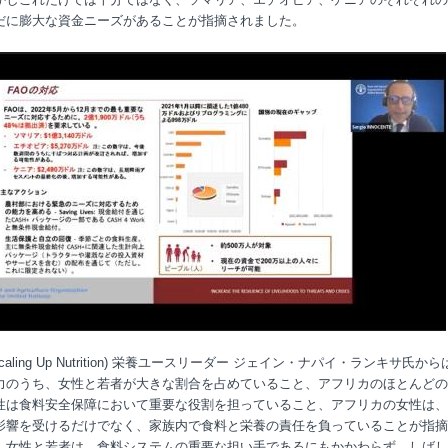
だに膨大な資金ニーズがあることが指摘されました。
aling Up Nutrition)
栄養ユースリーダー ジェイン・ナパイ・ランキサ氏から
力のうち、女性と若者が大きな割合を占めていること、アフリカのほとんどの
性は食料安全保障において重要な役割を担っていること、アフリカの女性は、
影響を受けるだけでなく、家族内で食料と栄養の責任を負っていることが指摘
。女性と若者は、食料システムの重要な担い手であるにもかかわらず、しばし