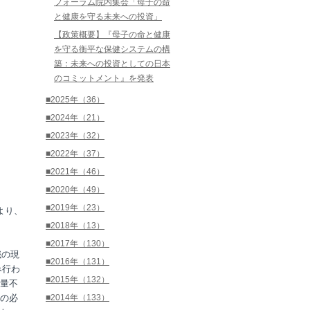
フォーラム院内集会「母子の命
と健康を守る未来への投資」
【政策概要】『母子の命と健康
を守る衡平な保健システムの構
築：未来への投資としての日本
のコミットメント』を発表
■2025年（36）
■2024年（21）
■2023年（32）
■2022年（37）
■2021年（46）
■2020年（49）
■2019年（23）
より、
■2018年（13）
■2017年（130）
餓の現
■2016年（131）
み行わ
■2015年（132）
量不
の必
■2014年（133）