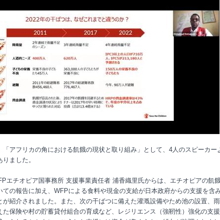
、「アフリカの角における飢餓の現状と取り組み」として、
4
人のスピーカー
ありました。
FP
エチオピア国事務所 支援事業責任者 浦香織里氏からは、エチオピアの飢
いての報告に加え、
WFP
による食料や現金の支給が日本政府からの支援を含
とが紹介されました。また、次の干ばつに備えた灌漑設備やため池の設置、雨
えた保険や村の貯蓄貸付組合の育成など、レジリエンス（強靭性）強化の支援