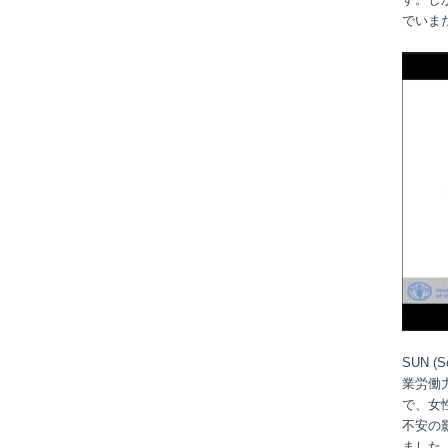
でいま
SUN (Sc
業労働
で、女
不安の
ました