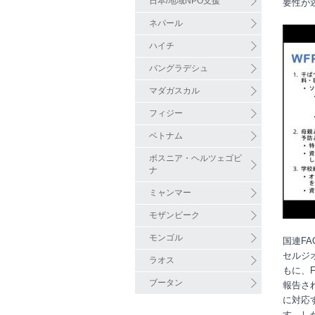
日本/地域NPO支援
要性が
ネパール
ハイチ
バングラデシュ
マダガスカル
フィジー
ベトナム
ボスニア・ヘルツェゴビ
ナ
ミャンマー
モザンビーク
モンゴル
国連
FA
セルジ
ラオス
もに、
ブータン
報告さ
に対応
す。し