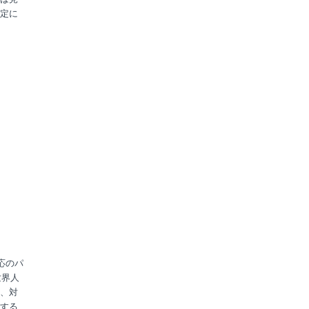
定に
応のパ
世界人
、対
する