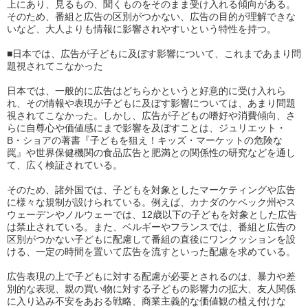
上にあり、見るもの、聞くものをそのまま受け入れる傾向がある。
そのため、番組と広告の区別がつかない、広告の目的が理解できな
いなど、大人よりも情報に影響されやすいという特性を持つ。
■日本では、広告が子どもに及ぼす影響について、これまであまり問
題視されてこなかった
日本では、一般的に広告はどちらかというと好意的に受け入れら
れ、その情報や表現が子どもに及ぼす影響については、あまり問題
視されてこなかった。しかし、広告が子どもの嗜好や消費傾向、さ
らに自尊心や価値感にまで影響を及ぼすことは、ジュリエット・
B・ショアの著書『子どもを狙え！キッズ・マーケットの危険な
罠』や世界保健機関の食品広告と肥満との関係性の研究などを通し
て、広く検証されている。
そのため、諸外国では、子どもを対象としたマーケティングや広告
に様々な規制が設けられている。例えば、カナダのケベック州やス
ウェーデンやノルウェーでは、12歳以下の子どもを対象とした広告
は禁止されている。また、ベルギーやフランスでは、番組と広告の
区別がつかない子どもに配慮して番組の直後にワンクッションを設
ける、一定の時間を置いて広告を流すといった配慮を求めている。
広告表現の上で子どもに対する配慮が必要とされるのは、暴力や差
別的な表現、親の買い物に対する子どもの影響力の拡大、友人関係
に入り込み不安をあおる戦略、商業主義的な価値観の植え付けな