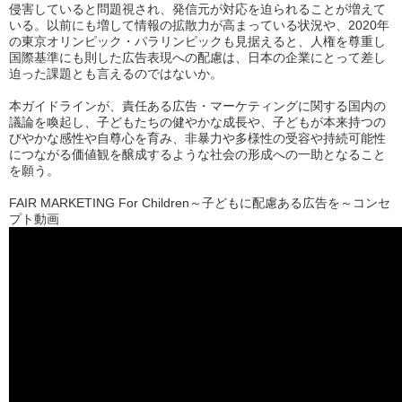
侵害していると問題視され、発信元が対応を迫られることが増えて
いる。以前にも増して情報の拡散力が高まっている状況や、2020年
の東京オリンピック・パラリンピックも見据えると、人権を尊重し
国際基準にも則した広告表現への配慮は、日本の企業にとって差し
迫った課題とも言えるのではないか。
本ガイドラインが、責任ある広告・マーケティングに関する国内の
議論を喚起し、子どもたちの健やかな成長や、子どもが本来持つの
びやかな感性や自尊心を育み、非暴力や多様性の受容や持続可能性
につながる価値観を醸成するような社会の形成への一助となること
を願う。
FAIR MARKETING For Children～子どもに配慮ある広告を～コンセ
プト動画