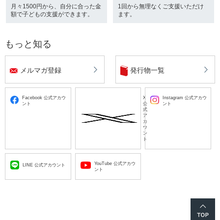
月々1500円から、自分に合った金
1回から無理なくご支援いただけ
額で子どもの支援ができます。
ます。
もっと知る
メルマガ登録
発行物一覧
Facebook 公式アカウ
X
Instagram 公式アカウ
ント
公
ント
式
ア
カ
ウ
ン
ト
YouTube 公式アカウ
LINE 公式アカウント
ント