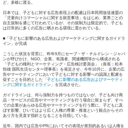
ど、多岐に渡る。
日本では、子どもに対する広告表現上の配慮は日本民間放送連盟の
「児童向けコマーシャルに関する留意事項」をはじめ、業界ごとの
自主規制を通じて行われているが、その規制力は限定的で、子ども
は日常的に多くの広告に晒される環境に置かれている。
■「子どもに影響のある広告およびマーケティングに関するガイドラ
イン」が完成
こうした状況を背景に、昨年9月にセーブ・ザ・チルドレン・ジャパ
ンが呼びかけ、NGO、企業、有識者、関連機関等から構成される
「子どもの権利とマーケティング・広告検討委員会」（座長：松本
恒雄 国民生活センター理事長）を発足させ、今年10月に、企業の広
告やマーケティングにおいて子どもに対する影響への認識と配慮を
促すことを目的とした
「子どもに影響のある広告およびマーケティ
ングに関するガイドライン」
を完成させた。
ガイドラインは、何ら強制力を持つものではないが、子ども向け商
品・サービスの広告やマーケティングを行う場合に留まらず、すべ
ての企業があらゆる広告やマーケティングを行う際に、子どもに及
ぼす影響、ひいてはより広く人権の尊重・推進という観点からその
あり方を見直す指針となることを目指している。
近年、国内では広告やPRにおいてその表現が差別的あるいは人権を