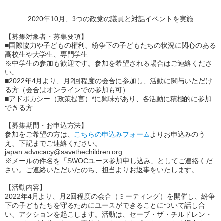
2020年10月、3つの政党の議員と対話イベントを実施
【募集対象者・募集要項】
■国際協力や子どもの権利、紛争下の子どもたちの状況に関心のある
高校生や大学生、専門学生
※中学生の参加も歓迎です。参加を希望される場合はご連絡くださ
い。
■2022年4月より、月2回程度の会合に参加し、活動に関与いただけ
る方（会合はオンラインでの参加も可）
■アドボカシー（政策提言）
*
に興味があり、各活動に積極的に参加
できる方
【募集期間・お申込方法】
参加をご希望の方は、
こちらの申込みフォーム
よりお申込みのう
え、下記までご連絡ください。
japan.advocacy@savethechildren.org
※メールの件名を「SWOCユース参加申し込み」としてご連絡くだ
さい。ご連絡いただいたのち、担当よりお返事をいたします。
【活動内容】
2022年4月より、月2回程度の会合（ミーティング）を開催し、紛争
下の子どもたちを守るためにユースができることについて話し合
い、アクションを起こします。活動は、セーブ・ザ・チルドレン・