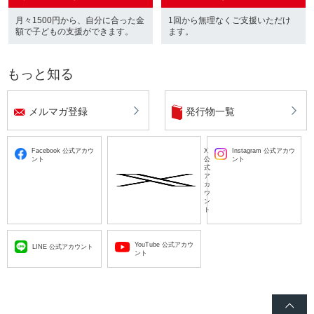
月々1500円から、自分に合った金
1回から無理なくご支援いただけ
額で子どもの支援ができます。
ます。
もっと知る
メルマガ登録
発行物一覧
Facebook 公式アカウ
X
Instagram 公式アカウ
ント
公
ント
式
ア
カ
ウ
ン
ト
YouTube 公式アカウ
LINE 公式アカウント
ント