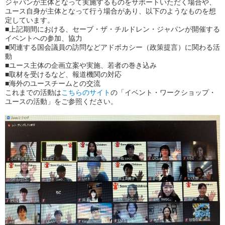
ジャパンが主体となって実施するものをサポートいただく場合や、
ユース自身が主体となって行う場合があり、以下のようなものを想
定しています。
■上記期間における、セーブ・ザ・チルドレン・ジャパンが開催する
イベントへの参加、協力
■関連する国会議員の訪問などアドボカシー（政策提言）に関わる活
動
■ユース主体の企画立案や実施、若者の巻き込み
■取材を受けるなど、報道機関の対応
■海外のユースチームとの交流
これまでの活動は
こちらのサイト
の
「イベント・ワークショップ・
ユースの活動」
をご参照ください。