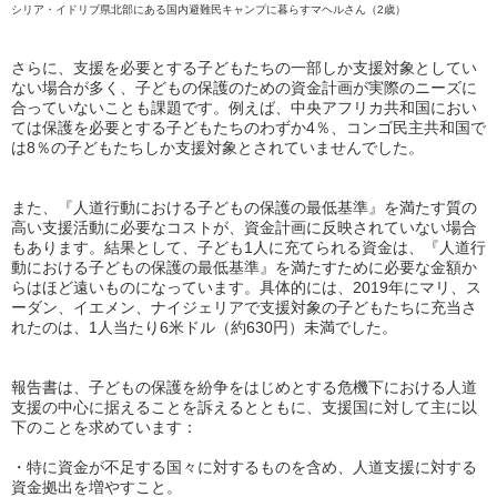
シリア・イドリブ県北部にある国内避難民キャンプに暮らすマヘルさん（2歳）
さらに、支援を必要とする子どもたちの一部しか支援対象としてい
ない場合が多く、子どもの保護のための資金計画が実際のニーズに
合っていないことも課題です。例えば、中央アフリカ共和国におい
ては保護を必要とする子どもたちのわずか4％、コンゴ民主共和国で
は8％の子どもたちしか支援対象とされていませんでした。
また、『人道行動における子どもの保護の最低基準』を満たす質の
高い支援活動に必要なコストが、資金計画に反映されていない場合
もあります。結果として、子ども1人に充てられる資金は、『人道行
動における子どもの保護の最低基準』を満たすために必要な金額か
らはほど遠いものになっています。具体的には、2019年にマリ、ス
ーダン、イエメン、ナイジェリアで支援対象の子どもたちに充当さ
れたのは、1人当たり6米ドル（約630円）未満でした。
報告書は、子どもの保護を紛争をはじめとする危機下における人道
支援の中心に据えることを訴えるとともに、支援国に対して主に以
下のことを求めています：
・特に資金が不足する国々に対するものを含め、人道支援に対する
資金拠出を増やすこと。