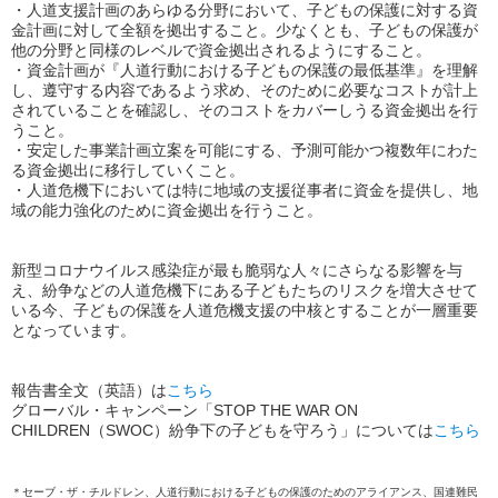
・人道支援計画のあらゆる分野において、子どもの保護に対する資
金計画に対して全額を拠出すること。少なくとも、子どもの保護が
他の分野と同様のレベルで資金拠出されるようにすること。
・資金計画が『人道行動における子どもの保護の最低基準』を理解
し、遵守する内容であるよう求め、そのために必要なコストが計上
されていることを確認し、そのコストをカバーしうる資金拠出を行
うこと。
・安定した事業計画立案を可能にする、予測可能かつ複数年にわた
る資金拠出に移行していくこと。
・人道危機下においては特に地域の支援従事者に資金を提供し、地
域の能力強化のために資金拠出を行うこと。
新型コロナウイルス感染症が最も脆弱な人々にさらなる影響を与
え、紛争などの人道危機下にある子どもたちのリスクを増大させて
いる今、子どもの保護を人道危機支援の中核とすることが一層重要
となっています。
報告書全文（英語）は
こちら
グローバル・キャンペーン「STOP THE WAR ON
CHILDREN（SWOC）紛争下の子どもを守ろう」については
こちら
＊セーブ・ザ・チルドレン、人道行動における子どもの保護のためのアライアンス、国連難民