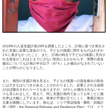
2019年の人道支援計画19件を調査したところ、計画に基づき算出さ
れた支援に必要な資金のうち、子どもの保護に関するものはわずか
2％に過ぎなかったこと、また、計画の時点で子どもの保護に充当さ
れる資金がこれほどまでに少ない割合にもかかわらず、実際の資金
拠出についても計画の半分以下（47％）しか拠出がなされていない
ことが明らかになりました。
また、個別の支援計画を見ると、子どもの保護への資金拠出の割合
には大きなばらつきがあることがわかりました。必要とされる金額
がほぼ拠出されたケースもありますが、14％しか拠出されないケー
スも見られました。加えて、同じ支援計画内であっても年ごとに拠
出率は大幅に上下するため、将来の予測が立てにくく、事業計画の
立案を困難にしています。例えば、シリア周辺地域・難民・回復計
画（3RP：the Regional Refugee and Resilience Plan）では、イラ