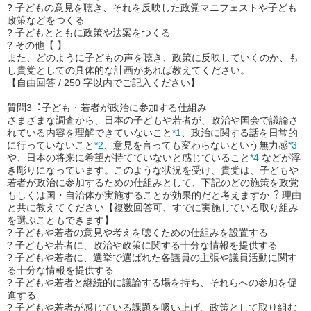
? 子どもの意見を聴き、それを反映した政党マニフェストや子ども
政策などをつくる
? 子どもとともに政策や法案をつくる
? その他【 】
また、どのように子どもの声を聴き、政策に反映していくのか、も
し貴党としての具体的な計画があれば教えてください。
【自由回答 / 250 字以内でご記入ください】
質問3︓子ども・若者が政治に参加する仕組み
さまざまな調査から、日本の子どもや若者が、政治や国会で議論さ
れている内容を理解できていないこと
*1
、政治に関する話を日常的
に行っていないこと
*2
、意見を言っても変わらないという無力感
*3
や、日本の将来に希望が持てていないと感じていること
*4
などが浮
き彫りになっています。このような状況を受け、貴党は、子どもや
若者が政治に参加するための仕組みとして、下記のどの施策を政党
もしくは国・自治体が実施することが効果的だと考えますか︖ 理由
と共に教えてください【複数回答可、すでに実施している取り組み
を選ぶこともできます】
? 子どもや若者の意見や考えを聴くための仕組みを設置する
? 子どもや若者に、政治や政策に関する十分な情報を提供する
? 子どもや若者に、選挙で選ばれた各議員の主張や議員活動に関す
る十分な情報を提供する
? 子どもや若者と継続的に議論する場を持ち、それらへの参加を促
進する
? 子どもや若者が感じている課題を吸い上げ、政策として取り組む