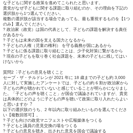
な子どもに関する政策を進めてこられたと思います。
貴党がなぜ子どもに関する課題に取り組むのか、その理由を下記の
選択肢から1つ選んでください。
複数の選択肢が該当する場合であっても、最も重視するものを【1つ
のみ】選んでください。
? 政治家（政党）は国の代表として、子どもの課題を解決する責任
があるから
? 子どもは未来の国を支える国力となるから
? 子どもの人権（児童の権利） を守る義務が国にあるから
? 子どもに係る課題に取り組むことは、少子化対策に繋がるから
? 現在の子どもを取り巻く社会課題を、未来の子どもに残してはい
けないから
質問2︓子どもの意見を聴くこと
セーブ・ザ・チルドレンが 2021 年に 18 歳までの子ども約 3,000
人に対して実施したアンケートでは、子どもの約 6 割が政治家から
子どもの声が聴かれていないと感じていることが明らかになりまし
た。「子どもの声を聴くこと」が国会で議論されていますが、貴党
は具体的にどのように子どもの声を聴いて政策に取り入れたらよい
と思いますか︖
以下の選択肢のうち、2 年以内に取り組みたいものを選んでくださ
い【複数回答可】。
? 子ども向けの政党マニフェストや広報媒体をつくる
? 子どもと議員の意見交換の場をつくる
? 子どもの意見を聴き、出された意見を国会で議論する