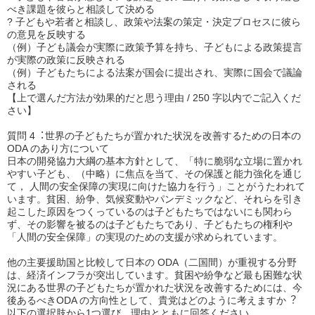
べき課題を彼らと相談して決める
? 子どもや若者と相談し、政策や法案の策定・決定プロセスに彼ら
の意見を反映する
（例）子ども議会が実際に政策予算を持ち、子どもによる政策提言
が実際の政策に反映される
（例）子どもたちによる法案が国会に提出され、実際に国会で議論
される
【上で選んだ方法が効果的だと思う理由 / 250 字以内でご記入くだ
さい】
質問 4︓世界の子どもたちが置かれた状況を改善するための日本の
ODA のあり方について
日本の開発協力大綱の基本方針として、「特に脆弱な立場に置かれ
やすい子ども、（中略）に焦点を当て、その保護と能力強化を通じ
て， 人間の安全保障の実現に向けた協力を行う」ことがうたわれて
います。貧困、紛争、気候変動やパンデミックなど、それらを引き
起こした原因をつくっているのは子どもたちではないにも関わら
ず、その影響を被るのは子どもたちであり、子どもたちの権利や
「人間の安全保障」の実現のための支援が求められています。
他の主要援助国と比較して日本の ODA（二国間）が重視する分野
は、経済インフラが突出しています。貧困や紛争など最も困難な状
況にある世界の子どもたちが置かれた状況を改善するためには、今
後あるべきODA の方向性として、貴党はどのように考えますか︖
以下の選択肢から1つ選び、理由とともに回答ください。