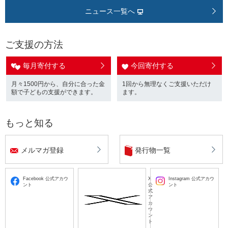
ニュース一覧へ
ご支援の方法
毎月寄付する
今回寄付する
月々1500円から、自分に合った金
1回から無理なくご支援いただけ
額で子どもの支援ができます。
ます。
もっと知る
メルマガ登録
発行物一覧
Facebook 公式アカウ
X
Instagram 公式アカウ
ント
公
ント
式
ア
カ
ウ
ン
ト