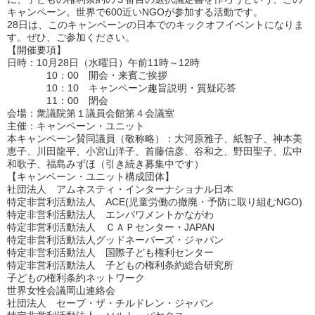
キャンペーン。世界で600近いNGOが参加する活動です。
28日は、このキャンペーンの日本でのキックオフイベントになりま
す。ぜひ、ご参加ください。
【開催要項】
日時：10月28日（水曜日）午前11時～12時
10：00 開会・来賓ご挨拶
10：10 キャンペーン趣旨説明・質疑応答
11：00 閉会
会場：衆議院第１議員会館第４会議室
主催：キャンペーン・ユニット
本キャンペーン賛同議員（敬称略）：大河原雅子、紙智子、神本美
恵子、川田龍平、小宮山洋子、首藤信彦、谷和之、野田聖子、広中
和歌子、福島みずほ（引き続き募集中です）
【キャンペーン・ユニット構成団体】
社団法人 アムネスティ・インターナショナル日本
特定非営利活動法人 ACE(児童労働の撤廃・予防に取り組むNGO)
特定非営利活動法人 エンパワメントかながわ
特定非営利活動法人 ＣＡＰセンター・JAPAN
特定非営利活動法人グッドネーバーズ・ジャパン
特定非営利活動法人 国際子ども権利センター
特定非営利活動法人 子どもの権利条約総合研究所
子どもの権利条約ネットワーク
世界女性会議岡山連絡会
社団法人 セーブ・ザ・チルドレン・ジャパン