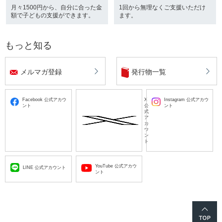
月々1500円から、自分に合った金
1回から無理なくご支援いただけ
額で子どもの支援ができます。
ます。
もっと知る
メルマガ登録
発行物一覧
Facebook 公式アカウ
X
Instagram 公式アカウ
ント
公
ント
式
ア
カ
ウ
ン
ト
YouTube 公式アカウ
LINE 公式アカウント
ント