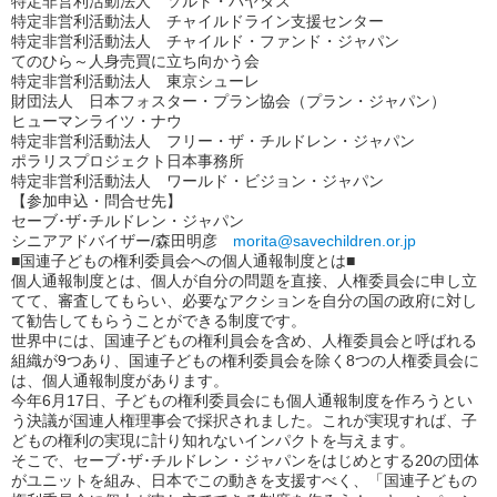
特定非営利活動法人 ソルト・パヤタス
特定非営利活動法人 チャイルドライン支援センター
特定非営利活動法人 チャイルド・ファンド・ジャパン
てのひら～人身売買に立ち向かう会
特定非営利活動法人 東京シューレ
財団法人 日本フォスター・プラン協会（プラン・ジャパン）
ヒューマンライツ・ナウ
特定非営利活動法人 フリー・ザ・チルドレン・ジャパン
ポラリスプロジェクト日本事務所
特定非営利活動法人 ワールド・ビジョン・ジャパン
【参加申込・問合せ先】
セーブ･ザ･チルドレン・ジャパン
シニアアドバイザー/森田明彦
morita@savechildren.or.jp
■国連子どもの権利委員会への個人通報制度とは■
個人通報制度とは、個人が自分の問題を直接、人権委員会に申し立
てて、審査してもらい、必要なアクションを自分の国の政府に対し
て勧告してもらうことができる制度です。
世界中には、国連子どもの権利員会を含め、人権委員会と呼ばれる
組織が9つあり、国連子どもの権利委員会を除く8つの人権委員会に
は、個人通報制度があります。
今年6月17日、子どもの権利委員会にも個人通報制度を作ろうとい
う決議が国連人権理事会で採択されました。これが実現すれば、子
どもの権利の実現に計り知れないインパクトを与えます。
そこで、セーブ･ザ･チルドレン・ジャパンをはじめとする20の団体
がユニットを組み、日本でこの動きを支援すべく、「国連子どもの