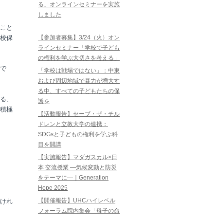
る」オンラインセミナーを実施
しました
こと
校保
【参加者募集】3/24（火）オン
ラインセミナー「学校で子ども
の権利を学ぶ大切さを考える」
で
「学校は戦場ではない」：中東
および周辺地域で暴力が増大す
る中、すべての子どもたちの保
る、
護を
積極
【活動報告】セーブ・ザ・チル
ドレンと立教大学の連携：
SDGsと子どもの権利を学ぶ科
目を開講
【実施報告】マダガスカル×日
本 交流授業 ―気候変動と防災
をテーマに―｜Generation
Hope 2025
【開催報告】UHCハイレベル
けれ
フォーラム院内集会「母子の命