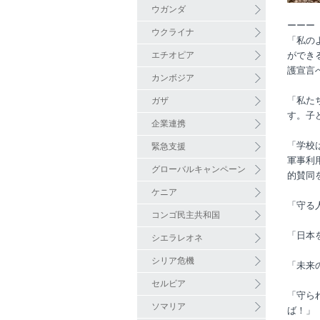
ウガンダ
ーーー
ウクライナ
「私の
エチオピア
ができ
護宣言
カンボジア
「私た
ガザ
す。子
企業連携
「学校
緊急支援
軍事利
グローバルキャンペーン
的賛同
ケニア
「守る
コンゴ民主共和国
「日本
シエラレオネ
シリア危機
「未来
セルビア
「守ら
ソマリア
ば！」