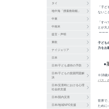
タイ
「子ど
地中海「捜索救助船」
ないこ
中東
「すべ
中南米
とが大
ーーー
提言・声明
東欧
子ども
力をお
ナイジェリア
日本
●
日本/子ども虐待の予防
日本/子どもの貧困問題解
※
18
歳
決
パス」
日本/災害時における心理
社会的支援
日本/国内災害
世界で
日本/地域NPO支援
ために