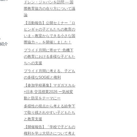
ドレン・ジャパンを訪問 ― 国
際教育協力の在り方について議
論
【活動報告】公開セミナー「ロ
ヒンギャの子どもたちの教育の
いま～教室からできる小さな国
。
際協力～」を開催しました！
紹介
プライド月間に寄せて: 危機下
の教育における多様な子どもた
ちへの支援
プライド月間に考える、子ども
の多様なSOGIEと権利
【参加学校募集】マダガスカル
×日本 交流授業2026 ー気候変
動と防災をテーマにー
多様性の視点から考える紛争下
で取り残されやすい子どもたち
と教育支援
【開催報告】「学校で子どもの
権利を学ぶ大切さについて考え