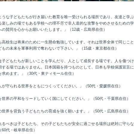
ような子どもたちが行き届いた教育を唯一受けられる場所であり、友達と学ぶ
る楽しみの場でもある学校への理不尽で非人道的な攻撃をやめさせるための学
への賛同を心からお願いいたします。」（
12
歳・広島県在住）
ち高校生は将来のために一生懸命勉強しています。それは世界全体で同じこと
どもの未来を軍事利用で奪わないで下さい。」（
15
歳・東京都在住）
は子どもたちが新しいことを学んだり、人として成長する場です。人を傷つけ
用する場ではありません。日本国籍を持つものとして、日本も学校保護宣言に
を求めます。」（
30
代・東ティモール在住）
人が守られる世界をともにつくってください。」（
50
代・愛媛県在住）
を世界の平和をリードしていく国にしてください。」（
50
代・千葉県在住）
の世界を背負う子どもたちの育成を強く願います。」（
50
代・広島県在住）
れるべきは子どもたち、その子どもたちが安全に過ごせる場所は絶対に守らな
（
60
代・岐阜県在住）