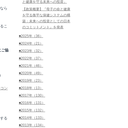
と健康を守る未来への投資」
なら
【政策概要】『母子の命と健康
を守る衡平な保健システムの構
築：未来への投資としての日本
るこ
のコミットメント』を発表
■2025年（36）
■2024年（21）
にご協
■2023年（32）
■2022年（37）
■2021年（46）
■2020年（49）
）
■2019年（23）
のコン
■2018年（13）
■2017年（130）
■2016年（131）
■2015年（132）
■2014年（133）
する
■2013年（134）