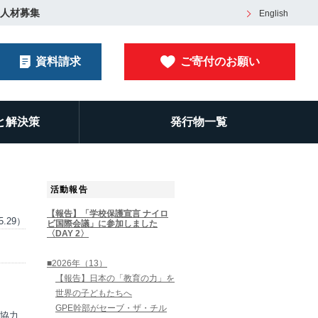
人材募集
English
資料請求
ご寄付のお願い
と解決策
発行物一覧
活動報告
【報告】「学校保護宣言 ナイロ
5.29）
ビ国際会議」に参加しました
〈DAY 2〉
■2026年（13）
【報告】日本の「教育の力」を
世界の子どもたちへ
GPE幹部がセーブ・ザ・チル
協力