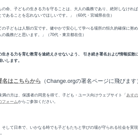
もの命、子どもの生きる力を守ることは、大人の義務であり、絶対しなければ
とであることを忘れないでほしいです。」（
60
代・宮城県在住）
ての子どもは人類の宝です。健やかで安心して学べる場所の恒久的確保に努め
人の義務だと思います。」（
70
代・東京都在住）
の生きる力を育む教育を途絶えさせないよう、
引き続き署名および情報拡散
願いします。
署名
はこちらから
（Change.orgの署名ページに飛びます
未満の方は、保護者の同意を得て、子ども・ユース向けウェブサイト「
あす
のフォーム
からご参加ください。
、そして日本で、いかなる時でも子どもたちと学びの場が守られる社会を実現
―