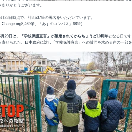
きありがとうございます。
5
月
23
日時点で、
計8,537筆の署名
をいただいています。
：
Change.org8,469
筆、「あすのコンパス」
68
筆）
年5月29日は、「学校保護宣言」が策定されてからちょうど10周年
となる日です
ら寄せられた、日本政府に対し「学校保護宣言」への賛同を求める声の一部を
。