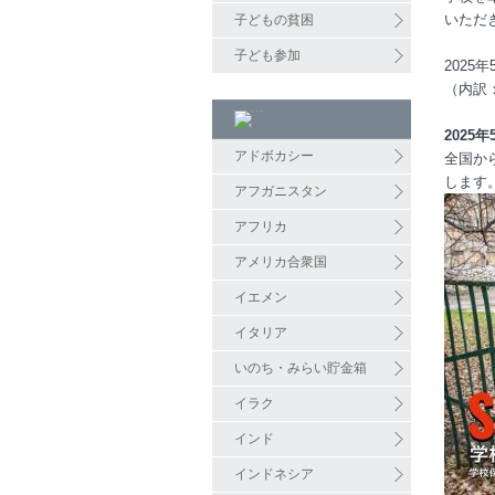
いただ
子どもの貧困
子ども参加
2025
年
（内訳
2025
アドボカシー
全国か
します
アフガニスタン
アフリカ
アメリカ合衆国
イエメン
イタリア
いのち・みらい貯金箱
イラク
インド
インドネシア