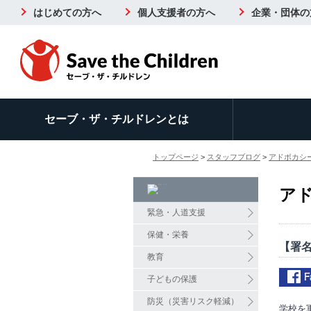
はじめての方へ
個人支援者の方へ
企業・団体の
セーブ・ザ・チルドレンとは
トップページ
>
スタッフブログ
>
アドボカシ
ア
緊急・人道支援
保健・栄養
【署
教育
子どもの保護
防災（災害リスク軽減）
学校を